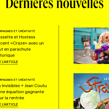
Dernières nouvelles
PAGNES ET CRÉATIVITÉ
ssette et Hostess
ncent «Craze» avec un
ut en parachute
storique
E L'ARTICLE
PAGNES ET CRÉATIVITÉ
s Invisibles + Jean Coutu
une équation gagnante
ur la rentrée
E L'ARTICLE