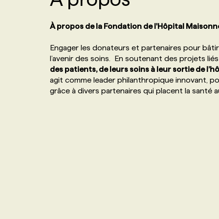
NOS TARIFS
ANNONCEZ AVEC NOUS
À propos de la Fondation de l'Hôpital Maiso
PROGRAMMES DE SUBVENTIONS
Engager les donateurs et partenaires pour bât
l’avenir des soins. En soutenant des projets liés
des patients, de leurs soins à leur sortie de l’h
FAQ
agit comme leader philanthropique innovant, po
grâce à divers partenaires qui placent la santé 
ANNONCEZ AVEC NOUS