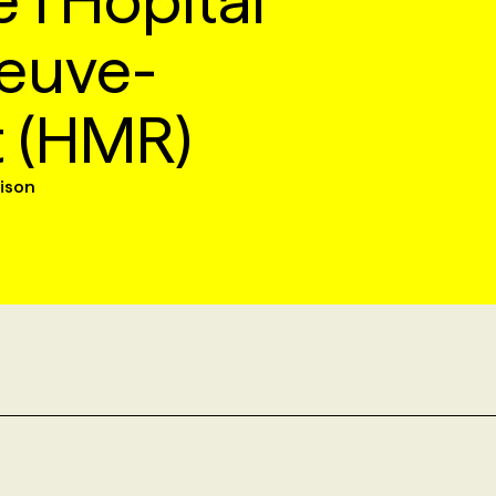
 l'Hôpital
euve-
 (HMR)
ison