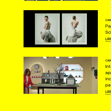
CAM
Pa
Sc
LIR
CAM
In
ap
in
pas
LIR