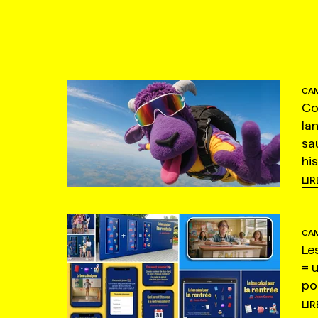
CAM
Co
la
sa
hi
LIR
CAM
Le
= 
po
LIR