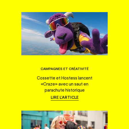
CAMPAGNES ET CRÉATIVITÉ
Cossette et Hostess lancent
«Craze» avec un saut en
parachute historique
LIRE L'ARTICLE