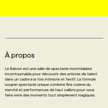
MARKETING ET COMMUNICATION
NOUVEAUX MANDATS
AFFICHEZ UN POSTE / TARIFS
CANDIDAT
BULLETIN RECRUTEMENT
NOS CONFÉRENCES
FORMATIONS
WEB & MÉDIAS SOCIAUX
VOIR LES OFFRES
AFFAIRES DE L'INDUSTRIE
CONSULTER LA CVTHÈQUE
INFOLETTRE PUBLICITÉ
FAQ
NOS FORMATIONS EN LIGNE
CHASSE DE TÊTE
MARKETING DURABLE
PROFIL CANDIDAT
INITIATIVES NUMÉRIQUES
PROFIL ENTREPRISE
ANNONCEZ AVEC NOUS
ANNONCEZ AVEC NOUS
NOS PARCOURS DE FORMATIONS
SERVICE DE CHASSE DE TÊTE
À propos
GEO/SEO
PRIX ET DISTINCTIONS
FAQ
FORMATIONS PERSONNALISÉES
NOS TARIFS
Le Balcon est une salle de spectacle montréalaise
ÉVÉNEMENTIEL
TENDANCES
ANNONCEZ AVEC NOUS
incontournable pour découvrir des artistes de talent
NOS FORMATEUR‧RICES
NOS EXPERTISES
dans un cadre à la fois intimiste et festif. La formule
souper-spectacle unique combine fine cuisine du
NOS AUTEUR‧RICES
POURQUOI CHOISIR NOS FORMATIONS
FAQ
marché et performances de haut calibre pour vous
faire vivre des moments tout simplement magiques.
NOS TARIFS
ANNONCEZ AVEC NOUS