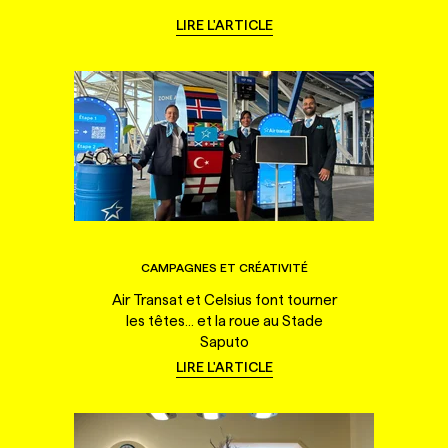
LIRE L'ARTICLE
CAMPAGNES ET CRÉATIVITÉ
Air Transat et Celsius font tourner
les têtes... et la roue au Stade
Saputo
LIRE L'ARTICLE