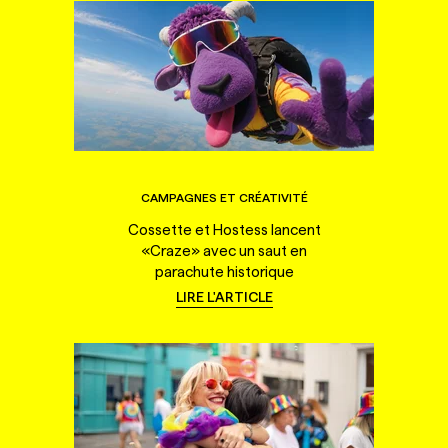
CAMPAGNES ET CRÉATIVITÉ
Cossette et Hostess lancent
«Craze» avec un saut en
parachute historique
LIRE L'ARTICLE