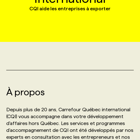
CQI aide les entreprises à exporter
MARKETING ET COMMUNICATION
NOUVEAUX MANDATS
AFFICHEZ UN POSTE / TARIFS
CANDIDAT
BULLETIN RECRUTEMENT
NOS CONFÉRENCES
FORMATIONS
WEB & MÉDIAS SOCIAUX
VOIR LES OFFRES
AFFAIRES DE L'INDUSTRIE
CONSULTER LA CVTHÈQUE
INFOLETTRE PUBLICITÉ
FAQ
NOS FORMATIONS EN LIGNE
CHASSE DE TÊTE
MARKETING DURABLE
PROFIL CANDIDAT
INITIATIVES NUMÉRIQUES
PROFIL ENTREPRISE
ANNONCEZ AVEC NOUS
ANNONCEZ AVEC NOUS
NOS PARCOURS DE FORMATIONS
SERVICE DE CHASSE DE TÊTE
GEO/SEO
PRIX ET DISTINCTIONS
FAQ
FORMATIONS PERSONNALISÉES
NOS TARIFS
À propos
ÉVÉNEMENTIEL
TENDANCES
ANNONCEZ AVEC NOUS
NOS FORMATEUR‧RICES
NOS EXPERTISES
Depuis plus de 20 ans, Carrefour Québec international
NOS AUTEUR‧RICES
POURQUOI CHOISIR NOS FORMATIONS
FAQ
(CQI) vous accompagne dans votre développement
d'affaires hors Québec. Les services et programmes
d’accompagnement de CQI ont été développés par nos
NOS TARIFS
ANNONCEZ AVEC NOUS
experts en consultation avec les entrepreneurs et nos