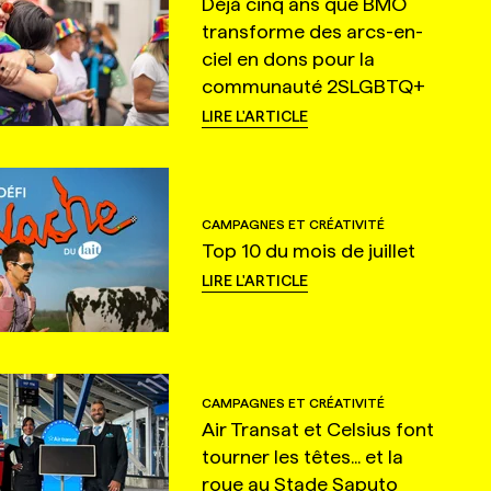
Déjà cinq ans que BMO
transforme des arcs-en-
ciel en dons pour la
communauté 2SLGBTQ+
LIRE L'ARTICLE
CAMPAGNES ET CRÉATIVITÉ
Top 10 du mois de juillet
LIRE L'ARTICLE
CAMPAGNES ET CRÉATIVITÉ
Air Transat et Celsius font
tourner les têtes... et la
roue au Stade Saputo