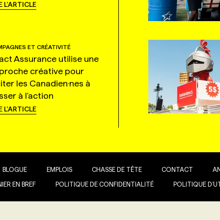
E L'ARTICLE
PAGNES ET CRÉATIVITÉ
tact Assurance utilise une
proche créative pour
citer les Canadien·nes à
ser à l'action
E L'ARTICLE
BLOGUE
EMPLOIS
CHASSE DE TÊTE
CONTACT
A
IER EN BREF
POLITIQUE DE CONFIDENTIALITÉ
POLITIQUE D’U