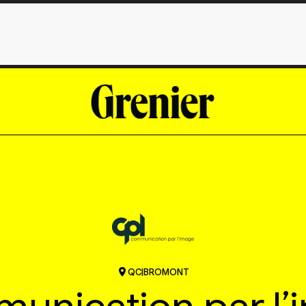
QC
|
BROMONT