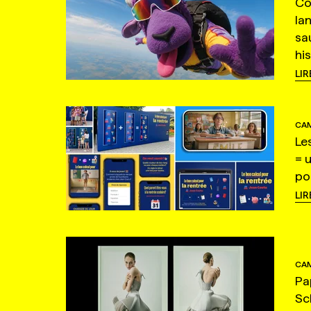
Co
la
sa
hi
LIR
CAM
Le
= 
po
LIR
CAM
Pa
Sc