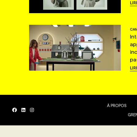
LIR
CAM
In
ap
in
pas
LIR
À PROPOS
GREN