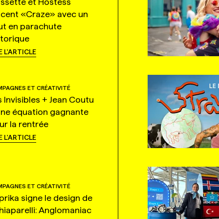
ssette et Hostess
ncent «Craze» avec un
ut en parachute
storique
E L'ARTICLE
PAGNES ET CRÉATIVITÉ
s Invisibles + Jean Coutu
une équation gagnante
ur la rentrée
E L'ARTICLE
PAGNES ET CRÉATIVITÉ
prika signe le design de
hiaparelli: Anglomaniac