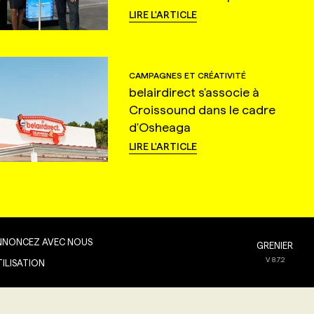
LIRE L'ARTICLE
CAMPAGNES ET CRÉATIVITÉ
belairdirect s'associe à
Croissound dans le cadre
d'Osheaga
LIRE L'ARTICLE
NNONCEZ AVEC NOUS
GRENIER
V
8.7.2
TILISATION