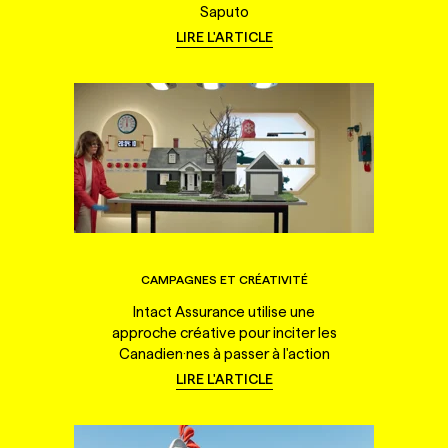
Saputo
LIRE L'ARTICLE
CAMPAGNES ET CRÉATIVITÉ
Intact Assurance utilise une
approche créative pour inciter les
Canadien·nes à passer à l'action
LIRE L'ARTICLE