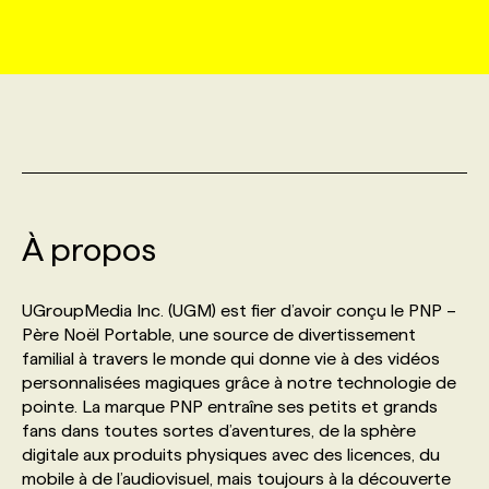
MARKETING ET COMMUNICATION
NOUVEAUX MANDATS
AFFICHEZ UN POSTE / TARIFS
CANDIDAT
BULLETIN RECRUTEMENT
NOS CONFÉRENCES
FORMATIONS
WEB & MÉDIAS SOCIAUX
VOIR LES OFFRES
AFFAIRES DE L'INDUSTRIE
CONSULTER LA CVTHÈQUE
INFOLETTRE PUBLICITÉ
FAQ
NOS FORMATIONS EN LIGNE
CHASSE DE TÊTE
MARKETING DURABLE
PROFIL CANDIDAT
INITIATIVES NUMÉRIQUES
PROFIL ENTREPRISE
ANNONCEZ AVEC NOUS
ANNONCEZ AVEC NOUS
NOS PARCOURS DE FORMATIONS
SERVICE DE CHASSE DE TÊTE
À propos
GEO/SEO
PRIX ET DISTINCTIONS
FAQ
FORMATIONS PERSONNALISÉES
NOS TARIFS
UGroupMedia Inc. (UGM) est fier d’avoir conçu le PNP –
ÉVÉNEMENTIEL
TENDANCES
ANNONCEZ AVEC NOUS
Père Noël Portable, une source de divertissement
NOS FORMATEUR‧RICES
NOS EXPERTISES
familial à travers le monde qui donne vie à des vidéos
personnalisées magiques grâce à notre technologie de
NOS AUTEUR‧RICES
POURQUOI CHOISIR NOS FORMATIONS
FAQ
pointe. La marque PNP entraîne ses petits et grands
fans dans toutes sortes d’aventures, de la sphère
digitale aux produits physiques avec des licences, du
NOS TARIFS
ANNONCEZ AVEC NOUS
mobile à de l’audiovisuel, mais toujours à la découverte