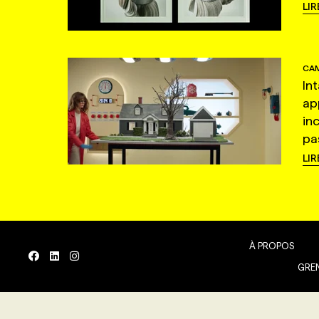
LIR
CAM
In
ap
in
pas
LIR
À PROPOS
GREN