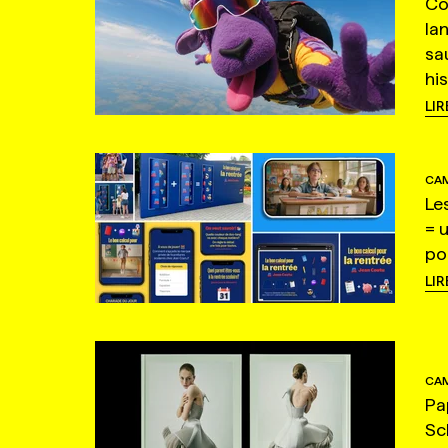
Co
la
sa
hi
LIR
CAM
Le
= 
po
LIR
CAM
Pa
Sc