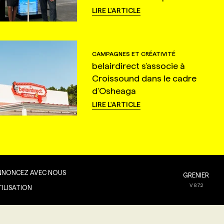
LIRE L'ARTICLE
CAMPAGNES ET CRÉATIVITÉ
belairdirect s'associe à
Croissound dans le cadre
d'Osheaga
LIRE L'ARTICLE
NNONCEZ AVEC NOUS
GRENIER
V
8.7.2
TILISATION