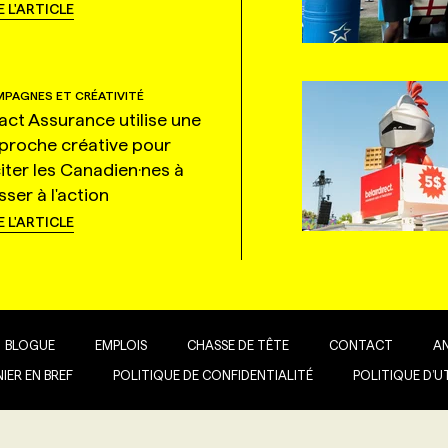
E L'ARTICLE
PAGNES ET CRÉATIVITÉ
tact Assurance utilise une
proche créative pour
citer les Canadien·nes à
ser à l'action
E L'ARTICLE
BLOGUE
EMPLOIS
CHASSE DE TÊTE
CONTACT
A
IER EN BREF
POLITIQUE DE CONFIDENTIALITÉ
POLITIQUE D’U