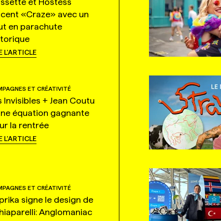
ssette et Hostess
ncent «Craze» avec un
ut en parachute
storique
E L'ARTICLE
PAGNES ET CRÉATIVITÉ
s Invisibles + Jean Coutu
une équation gagnante
ur la rentrée
E L'ARTICLE
PAGNES ET CRÉATIVITÉ
prika signe le design de
hiaparelli: Anglomaniac