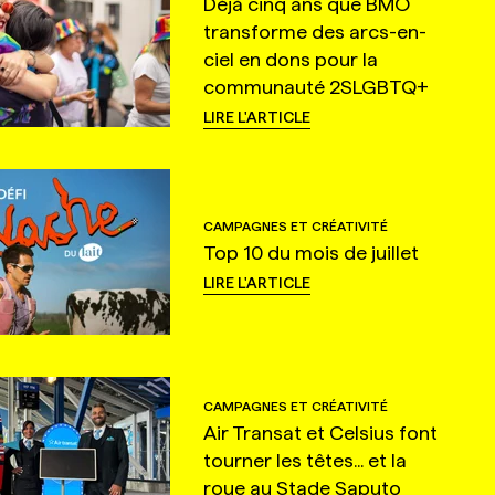
Déjà cinq ans que BMO
transforme des arcs-en-
ciel en dons pour la
communauté 2SLGBTQ+
LIRE L'ARTICLE
CAMPAGNES ET CRÉATIVITÉ
Top 10 du mois de juillet
LIRE L'ARTICLE
CAMPAGNES ET CRÉATIVITÉ
Air Transat et Celsius font
tourner les têtes... et la
roue au Stade Saputo