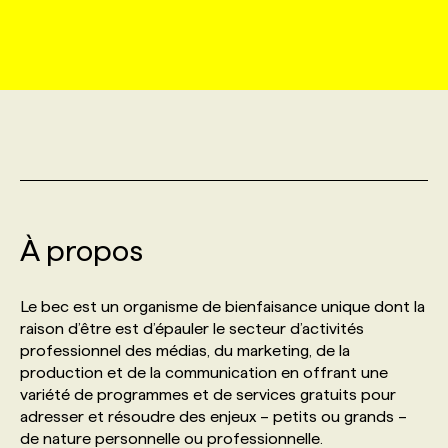
MARKETING ET COMMUNICATION
NOUVEAUX MANDATS
AFFICHEZ UN POSTE / TARIFS
CANDIDAT
BULLETIN RECRUTEMENT
NOS CONFÉRENCES
FORMATIONS
WEB & MÉDIAS SOCIAUX
VOIR LES OFFRES
AFFAIRES DE L'INDUSTRIE
CONSULTER LA CVTHÈQUE
INFOLETTRE PUBLICITÉ
FAQ
NOS FORMATIONS EN LIGNE
CHASSE DE TÊTE
MARKETING DURABLE
PROFIL CANDIDAT
INITIATIVES NUMÉRIQUES
PROFIL ENTREPRISE
ANNONCEZ AVEC NOUS
ANNONCEZ AVEC NOUS
NOS PARCOURS DE FORMATIONS
SERVICE DE CHASSE DE TÊTE
GEO/SEO
À propos
PRIX ET DISTINCTIONS
FAQ
FORMATIONS PERSONNALISÉES
NOS TARIFS
ÉVÉNEMENTIEL
TENDANCES
ANNONCEZ AVEC NOUS
Le bec est un organisme de bienfaisance unique dont la
NOS FORMATEUR‧RICES
NOS EXPERTISES
raison d’être est d’épauler le secteur d’activités
professionnel des médias, du marketing, de la
NOS AUTEUR‧RICES
POURQUOI CHOISIR NOS FORMATIONS
FAQ
production et de la communication en offrant une
variété de programmes et de services gratuits pour
adresser et résoudre des enjeux – petits ou grands –
NOS TARIFS
ANNONCEZ AVEC NOUS
de nature personnelle ou professionnelle.