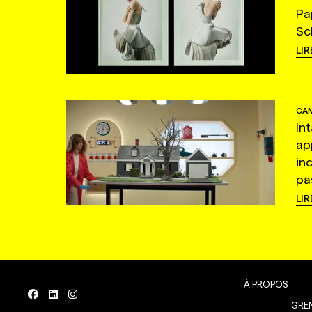
Pa
Sc
LIR
CAM
In
ap
in
pas
LIR
À PROPOS
GREN