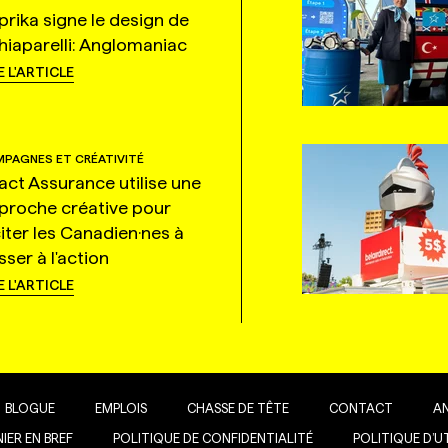
prika signe le design de
hiaparelli: Anglomaniac
E L'ARTICLE
PAGNES ET CRÉATIVITÉ
tact Assurance utilise une
proche créative pour
citer les Canadien·nes à
ser à l'action
E L'ARTICLE
BLOGUE
EMPLOIS
CHASSE DE TÊTE
CONTACT
A
IER EN BREF
POLITIQUE DE CONFIDENTIALITÉ
POLITIQUE D’U