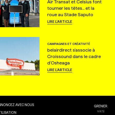
Air Transat et Celsius font
tourner les têtes... et la
roue au Stade Saputo
LIRE L'ARTICLE
CAMPAGNES ET CRÉATIVITÉ
belairdirect s'associe à
Croissound dans le cadre
d'Osheaga
LIRE L'ARTICLE
NNONCEZ AVEC NOUS
GRENIER
V
8.7.2
TILISATION