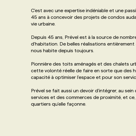
NOS TARIFS
ANNONCEZ AVEC NOUS
C'est avec une expertise indéniable et une passi
45 ans à concevoir des projets de condos audac
vie urbaine.
PROGRAMMES DE SUBVENTIONS
Depuis 45 ans, Prével est à la source de nombreu
d'habitation. De belles réalisations entièrement a
FAQ
nous habite depuis toujours.
Pionnière des toits aménagés et des chalets u
ANNONCEZ AVEC NOUS
cette volonté réelle de faire en sorte que des h
capacité à optimiser l'espace et pour son service
Prével se fait aussi un devoir d'intégrer, au sei
services et des commerces de proximité, et ce, af
quartiers qu'elle façonne.