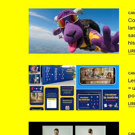
CAM
Co
la
sa
hi
LIR
CAM
Le
= 
po
LIR
CAM