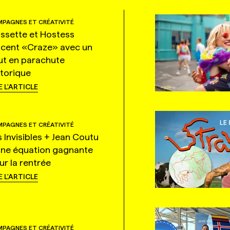
PAGNES ET CRÉATIVITÉ
ssette et Hostess
ncent «Craze» avec un
ut en parachute
storique
E L'ARTICLE
PAGNES ET CRÉATIVITÉ
s Invisibles + Jean Coutu
une équation gagnante
ur la rentrée
E L'ARTICLE
PAGNES ET CRÉATIVITÉ