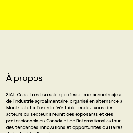
MARKETING ET COMMUNICATION
NOUVEAUX MANDATS
AFFICHEZ UN POSTE / TARIFS
CANDIDAT
BULLETIN RECRUTEMENT
NOS CONFÉRENCES
FORMATIONS
WEB & MÉDIAS SOCIAUX
VOIR LES OFFRES
AFFAIRES DE L'INDUSTRIE
CONSULTER LA CVTHÈQUE
INFOLETTRE PUBLICITÉ
FAQ
NOS FORMATIONS EN LIGNE
CHASSE DE TÊTE
MARKETING DURABLE
PROFIL CANDIDAT
INITIATIVES NUMÉRIQUES
PROFIL ENTREPRISE
ANNONCEZ AVEC NOUS
ANNONCEZ AVEC NOUS
NOS PARCOURS DE FORMATIONS
SERVICE DE CHASSE DE TÊTE
GEO/SEO
PRIX ET DISTINCTIONS
FAQ
FORMATIONS PERSONNALISÉES
NOS TARIFS
À propos
ÉVÉNEMENTIEL
TENDANCES
ANNONCEZ AVEC NOUS
NOS FORMATEUR‧RICES
NOS EXPERTISES
SIAL Canada est un salon professionnel annuel majeur
de l’industrie agroalimentaire, organisé en alternance à
Montréal et à Toronto. Véritable rendez-vous des
NOS AUTEUR‧RICES
POURQUOI CHOISIR NOS FORMATIONS
FAQ
acteurs du secteur, il réunit des exposants et des
professionnels du Canada et de l’international autour
des tendances, innovations et opportunités d’affaires
NOS TARIFS
ANNONCEZ AVEC NOUS