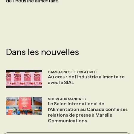
de l’industrie alimentaire.
PROGRAMMES DE SUBVENTIONS
FAQ
Dans les nouvelles
ANNONCEZ AVEC NOUS
CAMPAGNES ET CRÉATIVITÉ
Au cœur de l’industrie alimentaire
avec le SIAL
NOUVEAUX MANDATS
Le Salon International de
l’Alimentation au Canada confie ses
relations de presse à Marelle
Communications