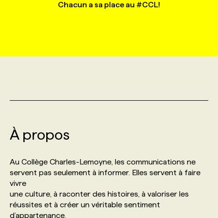
Chacun a sa place au #CCL!
MARKETING ET COMMUNICATION
NOUVEAUX MANDATS
AFFICHEZ UN POSTE / TARIFS
CANDIDAT
BULLETIN RECRUTEMENT
NOS CONFÉRENCES
FORMATIONS
WEB & MÉDIAS SOCIAUX
VOIR LES OFFRES
AFFAIRES DE L'INDUSTRIE
CONSULTER LA CVTHÈQUE
INFOLETTRE PUBLICITÉ
FAQ
NOS FORMATIONS EN LIGNE
CHASSE DE TÊTE
MARKETING DURABLE
PROFIL CANDIDAT
INITIATIVES NUMÉRIQUES
PROFIL ENTREPRISE
ANNONCEZ AVEC NOUS
ANNONCEZ AVEC NOUS
NOS PARCOURS DE FORMATIONS
SERVICE DE CHASSE DE TÊTE
GEO/SEO
PRIX ET DISTINCTIONS
FAQ
FORMATIONS PERSONNALISÉES
NOS TARIFS
À propos
ÉVÉNEMENTIEL
TENDANCES
ANNONCEZ AVEC NOUS
NOS FORMATEUR‧RICES
NOS EXPERTISES
Au Collège Charles-Lemoyne, les communications ne
servent pas seulement à informer. Elles servent à faire
NOS AUTEUR‧RICES
POURQUOI CHOISIR NOS FORMATIONS
FAQ
vivre
une culture, à raconter des histoires, à valoriser les
réussites et à créer un véritable sentiment
NOS TARIFS
ANNONCEZ AVEC NOUS
d’appartenance.