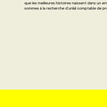
que les meilleures histoires naissent dans un e
NOS TARIFS
ANNONCEZ AVEC NOUS
sommes à la recherche d'un(e) comptable de pr
PROGRAMMES DE SUBVENTIONS
FAQ
ANNONCEZ AVEC NOUS