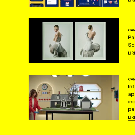
LIR
CAM
Pa
Sc
LIR
CAM
In
ap
in
pas
LIR