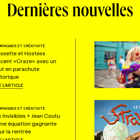
Dernières nouvelles
PAGNES ET CRÉATIVITÉ
ssette et Hostess
ncent «Craze» avec un
ut en parachute
storique
E L'ARTICLE
PAGNES ET CRÉATIVITÉ
s Invisibles + Jean Coutu
une équation gagnante
ur la rentrée