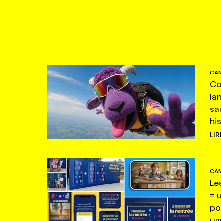
CAM
Co
la
sa
hi
LIR
CAM
Le
= 
po