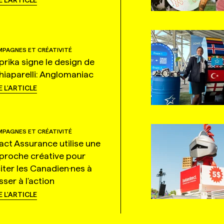
E L'ARTICLE
PAGNES ET CRÉATIVITÉ
prika signe le design de
hiaparelli: Anglomaniac
E L'ARTICLE
PAGNES ET CRÉATIVITÉ
tact Assurance utilise une
proche créative pour
citer les Canadien·nes à
ser à l'action
E L'ARTICLE