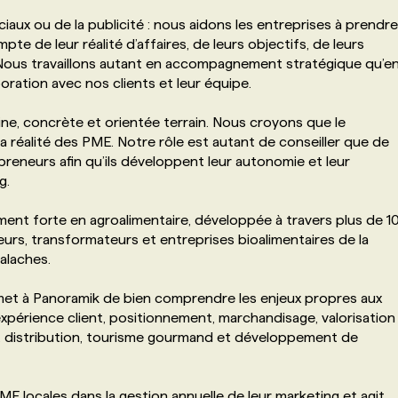
aux ou de la publicité : nous aidons les entreprises à prendre
te de leur réalité d’affaires, de leurs objectifs, de leurs
 Nous travaillons autant en accompagnement stratégique qu’e
boration avec nos clients et leur équipe.
e, concrète et orientée terrain. Nous croyons que le
la réalité des PME. Notre rôle est autant de conseiller que de
preneurs afin qu’ils développent leur autonomie et leur
g.
ment forte en agroalimentaire, développée à travers plus de 1
, transformateurs et entreprises bioalimentaires de la
alaches.
et à Panoramik de bien comprendre les enjeux propres aux
expérience client, positionnement, marchandisage, valorisation
ts, distribution, tourisme gourmand et développement de
 locales dans la gestion annuelle de leur marketing et agit