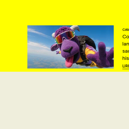
CAM
Co
la
sa
hi
LIR
CAM
Le
= 
po
LIR