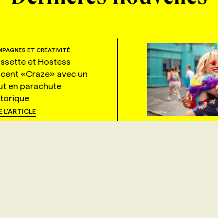
PAGNES ET CRÉATIVITÉ
ssette et Hostess
ncent «Craze» avec un
ut en parachute
storique
E L'ARTICLE
PAGNES ET CRÉATIVITÉ
s Invisibles + Jean Coutu
une équation gagnante
ur la rentrée
E L'ARTICLE