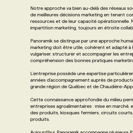
NOS TARIFS
ANNONCEZ AVEC NOUS
Notre approche va bien au-delà des réseaux soci
de meilleures décisions marketing en tenant comp
ressources et de leur capacité opérationnelle.
PROGRAMMES DE SUBVENTIONS
impartition marketing, toujours en étroite colla
Panoramik se distingue par une approche humain
FAQ
marketing doit être utile, cohérent et adapté à 
vulgariser, structurer et accompagner les entre
compréhension des bonnes pratiques marketin
ANNONCEZ AVEC NOUS
L’entreprise possède une expertise particulière
années d’accompagnement auprès de producteurs
grande région de Québec et de Chaudière-App
Cette connaissance approfondie du milieu perm
entreprises agroalimentaires : mise en marché, 
des produits, kiosques fermiers, circuits cour
produits.
Aujourd’hui, Panoramik accompagne plusieurs PME