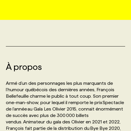
MARKETING ET COMMUNICATION
NOUVEAUX MANDATS
AFFICHEZ UN POSTE / TARIFS
CANDIDAT
BULLETIN RECRUTEMENT
NOS CONFÉRENCES
FORMATIONS
WEB & MÉDIAS SOCIAUX
VOIR LES OFFRES
AFFAIRES DE L'INDUSTRIE
CONSULTER LA CVTHÈQUE
INFOLETTRE PUBLICITÉ
FAQ
NOS FORMATIONS EN LIGNE
CHASSE DE TÊTE
MARKETING DURABLE
PROFIL CANDIDAT
INITIATIVES NUMÉRIQUES
PROFIL ENTREPRISE
ANNONCEZ AVEC NOUS
ANNONCEZ AVEC NOUS
NOS PARCOURS DE FORMATIONS
SERVICE DE CHASSE DE TÊTE
À propos
GEO/SEO
PRIX ET DISTINCTIONS
FAQ
FORMATIONS PERSONNALISÉES
NOS TARIFS
Armé d’un des personnages les plus marquants de
ÉVÉNEMENTIEL
TENDANCES
ANNONCEZ AVEC NOUS
l’humour québécois des dernières années, François
NOS FORMATEUR‧RICES
NOS EXPERTISES
Bellefeuille charme le public à tout coup. Son premier
one-man-show, pour lequel il remporte le prix Spectacle
NOS AUTEUR‧RICES
POURQUOI CHOISIR NOS FORMATIONS
FAQ
de l’année au Gala Les Olivier 2015, connait énormément
de succès avec plus de 300 000 billets
vendus. Animateur du gala des Olivier en 2021 et 2022,
NOS TARIFS
ANNONCEZ AVEC NOUS
François fait partie de la distribution du Bye Bye 2020,