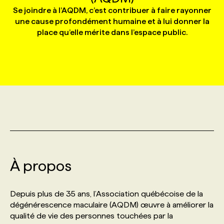
Se joindre à l’AQDM, c’est contribuer à faire rayonner
une cause profondément humaine et à lui donner la
MARKETING ET COMMUNICATION
NOUVEAUX MANDATS
AFFICHEZ UN POSTE / TARIFS
CANDIDAT
BULLETIN RECRUTEMENT
NOS CONFÉRENCES
FORMATIONS
place qu’elle mérite dans l’espace public.
WEB & MÉDIAS SOCIAUX
VOIR LES OFFRES
AFFAIRES DE L'INDUSTRIE
CONSULTER LA CVTHÈQUE
INFOLETTRE PUBLICITÉ
FAQ
NOS FORMATIONS EN LIGNE
CHASSE DE TÊTE
MARKETING DURABLE
PROFIL CANDIDAT
INITIATIVES NUMÉRIQUES
PROFIL ENTREPRISE
ANNONCEZ AVEC NOUS
ANNONCEZ AVEC NOUS
NOS PARCOURS DE FORMATIONS
SERVICE DE CHASSE DE TÊTE
GEO/SEO
PRIX ET DISTINCTIONS
FAQ
FORMATIONS PERSONNALISÉES
NOS TARIFS
ÉVÉNEMENTIEL
TENDANCES
ANNONCEZ AVEC NOUS
NOS FORMATEUR‧RICES
NOS EXPERTISES
À propos
NOS AUTEUR‧RICES
POURQUOI CHOISIR NOS FORMATIONS
FAQ
Depuis plus de 35 ans, l’Association québécoise de la
dégénérescence maculaire (AQDM) œuvre à améliorer la
qualité de vie des personnes touchées par la
NOS TARIFS
ANNONCEZ AVEC NOUS