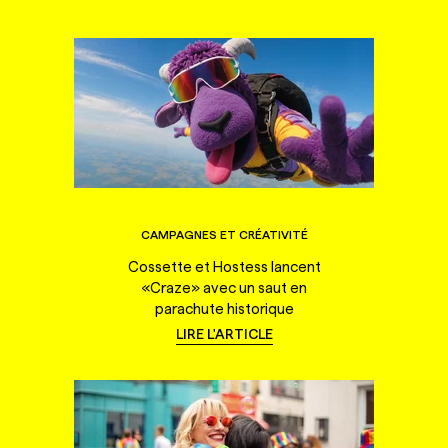
CAMPAGNES ET CRÉATIVITÉ
Cossette et Hostess lancent
«Craze» avec un saut en
parachute historique
LIRE L'ARTICLE