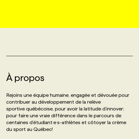
MARKETING ET COMMUNICATION
NOUVEAUX MANDATS
AFFICHEZ UN POSTE / TARIFS
CANDIDAT
BULLETIN RECRUTEMENT
NOS CONFÉRENCES
FORMATIONS
WEB & MÉDIAS SOCIAUX
VOIR LES OFFRES
AFFAIRES DE L'INDUSTRIE
CONSULTER LA CVTHÈQUE
INFOLETTRE PUBLICITÉ
FAQ
NOS FORMATIONS EN LIGNE
CHASSE DE TÊTE
MARKETING DURABLE
PROFIL CANDIDAT
INITIATIVES NUMÉRIQUES
PROFIL ENTREPRISE
ANNONCEZ AVEC NOUS
ANNONCEZ AVEC NOUS
NOS PARCOURS DE FORMATIONS
SERVICE DE CHASSE DE TÊTE
GEO/SEO
À propos
PRIX ET DISTINCTIONS
FAQ
FORMATIONS PERSONNALISÉES
NOS TARIFS
ÉVÉNEMENTIEL
TENDANCES
ANNONCEZ AVEC NOUS
Rejoins une équipe humaine, engagée et dévouée pour
NOS FORMATEUR‧RICES
NOS EXPERTISES
contribuer au développement de la relève
sportive québécoise, pour avoir la latitude d’innover;
NOS AUTEUR‧RICES
POURQUOI CHOISIR NOS FORMATIONS
FAQ
pour faire une vraie différence dans le parcours de
centaines d’étudiant·e·s-athlètes et côtoyer la crème
du sport au Québec!
NOS TARIFS
ANNONCEZ AVEC NOUS