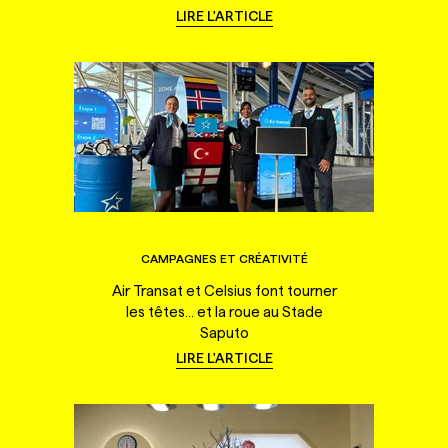
LIRE L'ARTICLE
CAMPAGNES ET CRÉATIVITÉ
Air Transat et Celsius font tourner
les têtes... et la roue au Stade
Saputo
LIRE L'ARTICLE