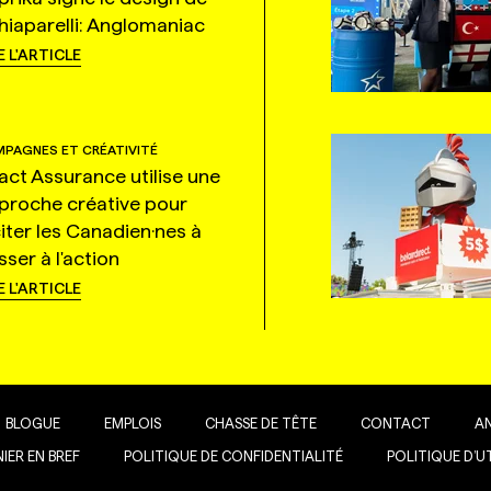
hiaparelli: Anglomaniac
E L'ARTICLE
PAGNES ET CRÉATIVITÉ
tact Assurance utilise une
proche créative pour
citer les Canadien·nes à
ser à l'action
E L'ARTICLE
BLOGUE
EMPLOIS
CHASSE DE TÊTE
CONTACT
A
IER EN BREF
POLITIQUE DE CONFIDENTIALITÉ
POLITIQUE D’U