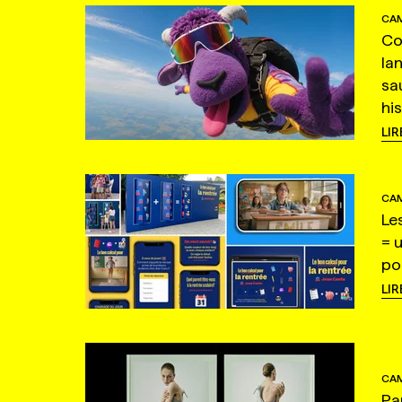
CAM
Co
la
sa
hi
LIR
CAM
Le
= 
po
LIR
CAM
Pa