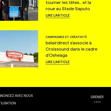
tourner les têtes... et la
roue au Stade Saputo
LIRE L'ARTICLE
CAMPAGNES ET CRÉATIVITÉ
belairdirect s'associe à
Croissound dans le cadre
d'Osheaga
LIRE L'ARTICLE
NNONCEZ AVEC NOUS
GRENIER
V
8.7.2
TILISATION