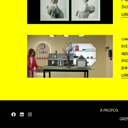
Sc
LIR
CAM
In
ap
in
pas
LIR
À PROPOS
GREN