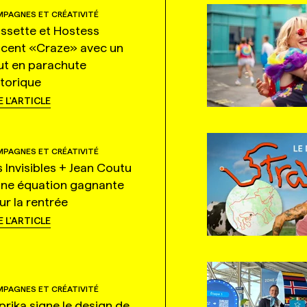
PAGNES ET CRÉATIVITÉ
ssette et Hostess
ncent «Craze» avec un
ut en parachute
storique
E L'ARTICLE
PAGNES ET CRÉATIVITÉ
s Invisibles + Jean Coutu
une équation gagnante
ur la rentrée
E L'ARTICLE
PAGNES ET CRÉATIVITÉ
prika signe le design de