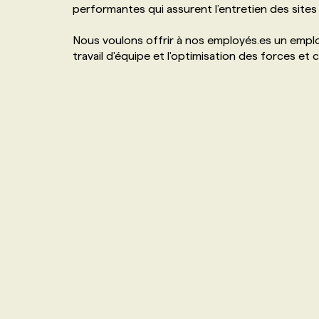
performantes qui assurent l’entretien des sites 
NOS TARIFS
ANNONCEZ AVEC NOUS
Nous voulons offrir à nos employés.es un empl
travail d'équipe et l'optimisation des forces e
PROGRAMMES DE SUBVENTIONS
FAQ
ANNONCEZ AVEC NOUS