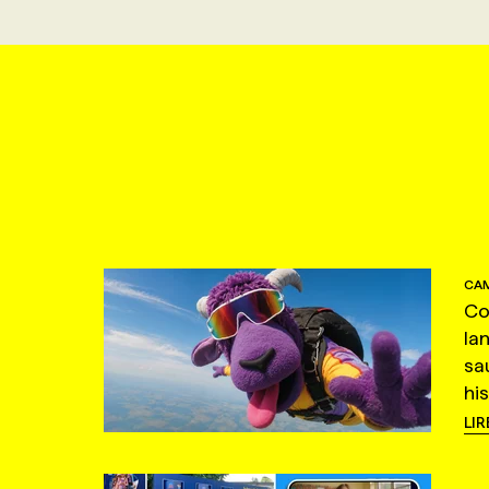
CAM
Co
la
sa
hi
LIR