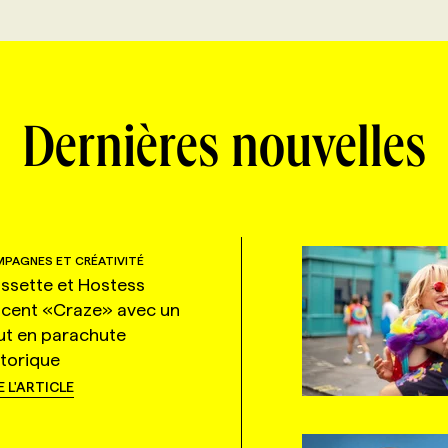
Dernières nouvelles
PAGNES ET CRÉATIVITÉ
ssette et Hostess
ncent «Craze» avec un
ut en parachute
storique
E L'ARTICLE