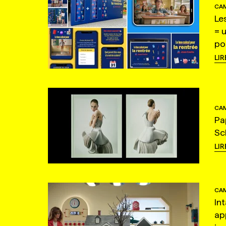
CAM
Le
= 
po
LIR
CAM
Pa
Sc
LIR
CAM
In
ap