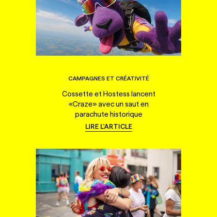
CAMPAGNES ET CRÉATIVITÉ
Cossette et Hostess lancent
«Craze» avec un saut en
parachute historique
LIRE L'ARTICLE