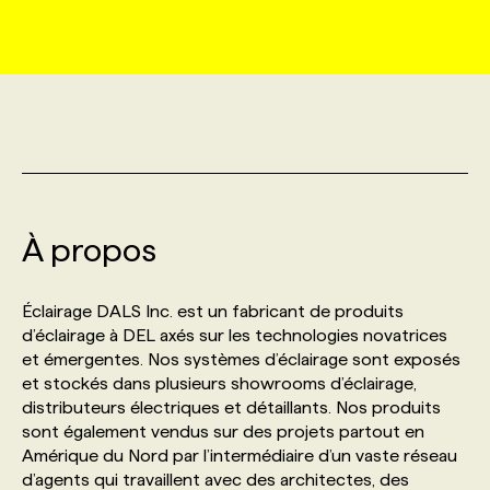
MARKETING ET COMMUNICATION
NOUVEAUX MANDATS
AFFICHEZ UN POSTE / TARIFS
CANDIDAT
BULLETIN RECRUTEMENT
NOS CONFÉRENCES
FORMATIONS
WEB & MÉDIAS SOCIAUX
VOIR LES OFFRES
AFFAIRES DE L'INDUSTRIE
CONSULTER LA CVTHÈQUE
INFOLETTRE PUBLICITÉ
FAQ
NOS FORMATIONS EN LIGNE
CHASSE DE TÊTE
MARKETING DURABLE
PROFIL CANDIDAT
INITIATIVES NUMÉRIQUES
PROFIL ENTREPRISE
ANNONCEZ AVEC NOUS
ANNONCEZ AVEC NOUS
NOS PARCOURS DE FORMATIONS
SERVICE DE CHASSE DE TÊTE
À propos
GEO/SEO
PRIX ET DISTINCTIONS
FAQ
FORMATIONS PERSONNALISÉES
NOS TARIFS
Éclairage DALS Inc. est un fabricant de produits
ÉVÉNEMENTIEL
TENDANCES
ANNONCEZ AVEC NOUS
d’éclairage à DEL axés sur les technologies novatrices
NOS FORMATEUR‧RICES
NOS EXPERTISES
et émergentes. Nos systèmes d’éclairage sont exposés
et stockés dans plusieurs showrooms d’éclairage,
NOS AUTEUR‧RICES
POURQUOI CHOISIR NOS FORMATIONS
FAQ
distributeurs électriques et détaillants. Nos produits
sont également vendus sur des projets partout en
Amérique du Nord par l’intermédiaire d’un vaste réseau
NOS TARIFS
ANNONCEZ AVEC NOUS
d’agents qui travaillent avec des architectes, des