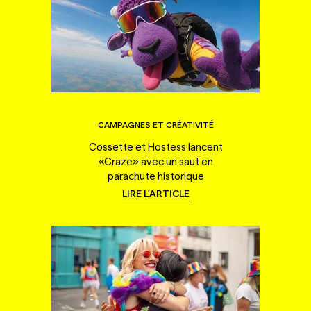
CAMPAGNES ET CRÉATIVITÉ
Cossette et Hostess lancent
«Craze» avec un saut en
parachute historique
LIRE L'ARTICLE