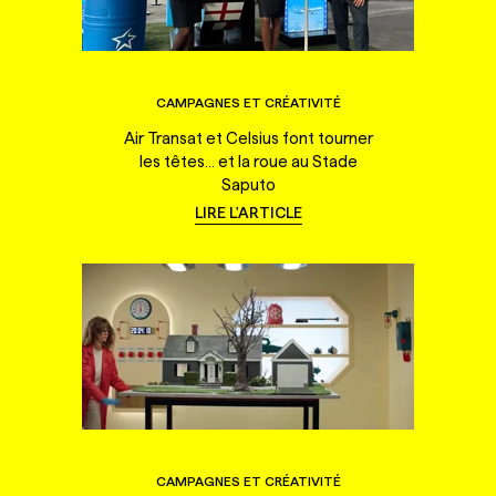
CAMPAGNES ET CRÉATIVITÉ
Air Transat et Celsius font tourner
les têtes... et la roue au Stade
Saputo
LIRE L'ARTICLE
CAMPAGNES ET CRÉATIVITÉ