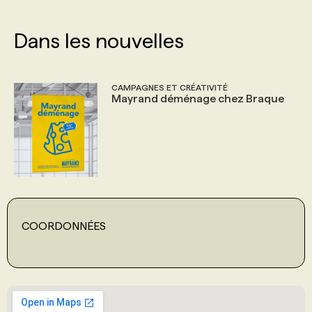
PROGRAMMES DE SUBVENTIONS
Dans les nouvelles
FAQ
CAMPAGNES ET CRÉATIVITÉ
Mayrand déménage chez Braque
ANNONCEZ AVEC NOUS
COORDONNÉES