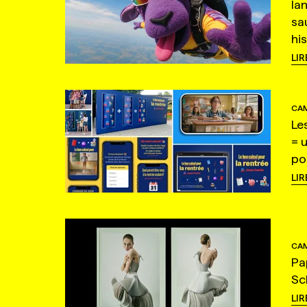
la
sa
hi
LIR
CAM
Le
= 
po
LIR
CAM
Pa
Sc
LIR