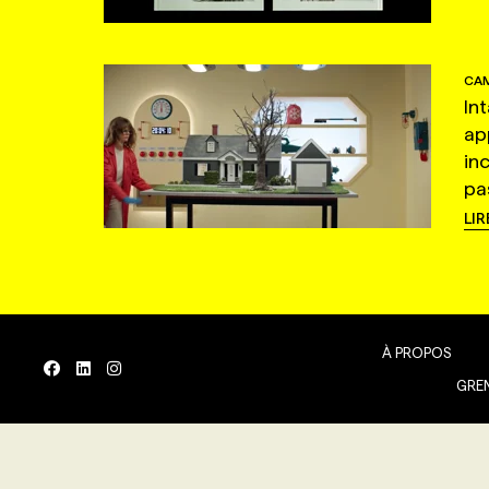
CAM
In
ap
in
pas
LIR
À PROPOS
GREN