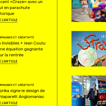
ncent «Craze» avec un
ut en parachute
storique
E L'ARTICLE
PAGNES ET CRÉATIVITÉ
s Invisibles + Jean Coutu
une équation gagnante
ur la rentrée
E L'ARTICLE
PAGNES ET CRÉATIVITÉ
prika signe le design de
hiaparelli: Anglomaniac
E L'ARTICLE