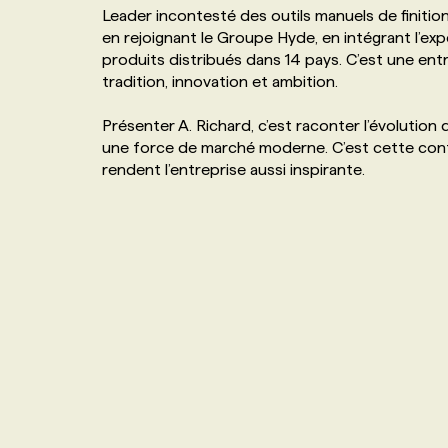
Leader incontesté des outils manuels de finiti
NOS TARIFS
ANNONCEZ AVEC NOUS
en rejoignant le Groupe Hyde, en intégrant l’exp
produits distribués dans 14 pays. C’est une entre
tradition, innovation et ambition.
PROGRAMMES DE SUBVENTIONS
Présenter A. Richard, c’est raconter l’évolution
une force de marché moderne. C’est cette contin
FAQ
rendent l’entreprise aussi inspirante.
ANNONCEZ AVEC NOUS