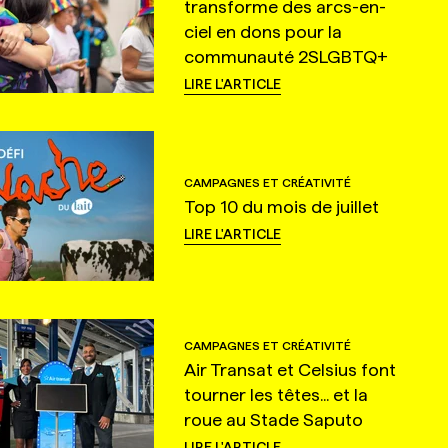
transforme des arcs-en-
ciel en dons pour la
communauté 2SLGBTQ+
LIRE L'ARTICLE
CAMPAGNES ET CRÉATIVITÉ
Top 10 du mois de juillet
LIRE L'ARTICLE
CAMPAGNES ET CRÉATIVITÉ
Air Transat et Celsius font
tourner les têtes... et la
roue au Stade Saputo
LIRE L'ARTICLE