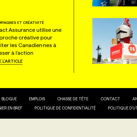
PAGNES ET CRÉATIVITÉ
tact Assurance utilise une
proche créative pour
citer les Canadien·nes à
ser à l'action
E L'ARTICLE
BLOGUE
EMPLOIS
CHASSE DE TÊTE
CONTACT
A
IER EN BREF
POLITIQUE DE CONFIDENTIALITÉ
POLITIQUE D’U