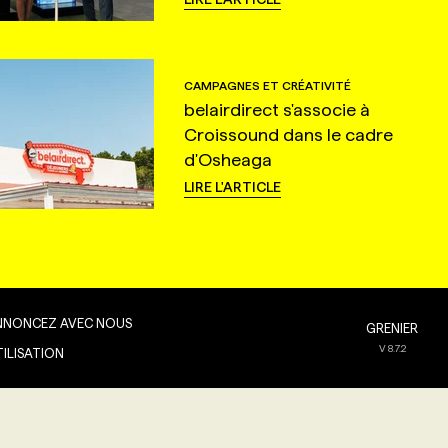
CAMPAGNES ET CRÉATIVITÉ
belairdirect s'associe à
Croissound dans le cadre
d'Osheaga
LIRE L'ARTICLE
NNONCEZ AVEC NOUS
GRENIER
V
8.7.2
TILISATION