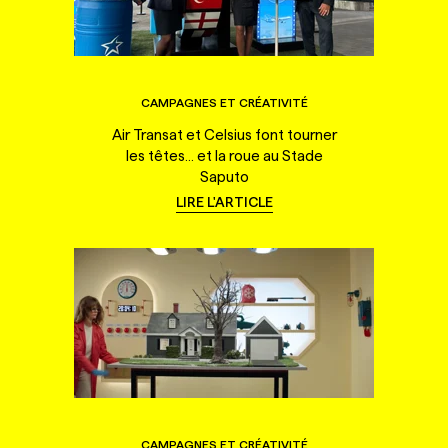
CAMPAGNES ET CRÉATIVITÉ
Air Transat et Celsius font tourner
les têtes... et la roue au Stade
Saputo
LIRE L'ARTICLE
CAMPAGNES ET CRÉATIVITÉ