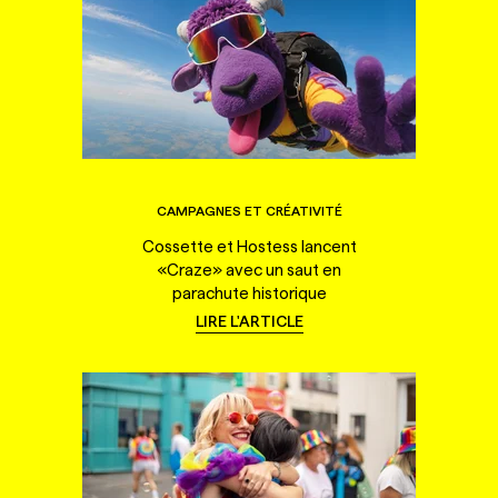
CAMPAGNES ET CRÉATIVITÉ
Cossette et Hostess lancent
«Craze» avec un saut en
parachute historique
LIRE L'ARTICLE