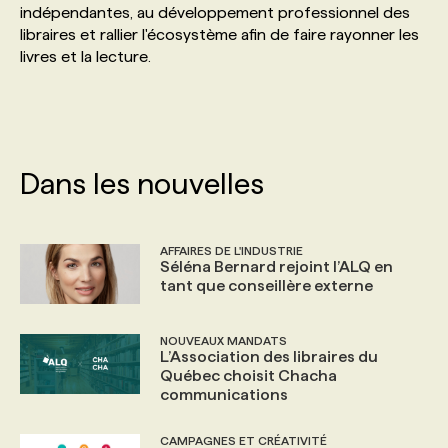
indépendantes, au développement professionnel des
libraires et rallier l'écosystème afin de faire rayonner les
PROGRAMMES DE SUBVENTIONS
livres et la lecture.
FAQ
ANNONCEZ AVEC NOUS
Dans les nouvelles
AFFAIRES DE L'INDUSTRIE
Séléna Bernard rejoint l’ALQ en
tant que conseillère externe
NOUVEAUX MANDATS
L’Association des libraires du
Québec choisit Chacha
communications
CAMPAGNES ET CRÉATIVITÉ