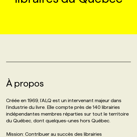
MARKETING ET COMMUNICATION
NOUVEAUX MANDATS
AFFICHEZ UN POSTE / TARIFS
CANDIDAT
BULLETIN RECRUTEMENT
NOS CONFÉRENCES
FORMATIONS
WEB & MÉDIAS SOCIAUX
VOIR LES OFFRES
AFFAIRES DE L'INDUSTRIE
CONSULTER LA CVTHÈQUE
INFOLETTRE PUBLICITÉ
FAQ
NOS FORMATIONS EN LIGNE
CHASSE DE TÊTE
MARKETING DURABLE
PROFIL CANDIDAT
INITIATIVES NUMÉRIQUES
PROFIL ENTREPRISE
ANNONCEZ AVEC NOUS
ANNONCEZ AVEC NOUS
NOS PARCOURS DE FORMATIONS
SERVICE DE CHASSE DE TÊTE
GEO/SEO
PRIX ET DISTINCTIONS
FAQ
FORMATIONS PERSONNALISÉES
NOS TARIFS
À propos
ÉVÉNEMENTIEL
TENDANCES
ANNONCEZ AVEC NOUS
NOS FORMATEUR‧RICES
NOS EXPERTISES
Créée en 1969, l’ALQ est un intervenant majeur dans
l’industrie du livre. Elle compte près de 140 librairies
NOS AUTEUR‧RICES
POURQUOI CHOISIR NOS FORMATIONS
FAQ
indépendantes membres réparties sur tout le territoire
du Québec, dont quelques-unes hors Québec.
NOS TARIFS
ANNONCEZ AVEC NOUS
Mission: Contribuer au succès des librairies