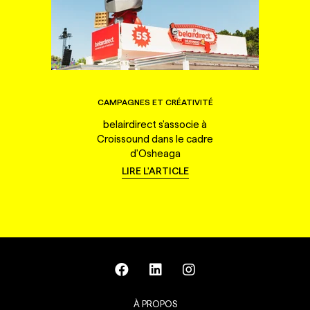
CAMPAGNES ET CRÉATIVITÉ
belairdirect s'associe à
Croissound dans le cadre
d'Osheaga
LIRE L'ARTICLE
À PROPOS