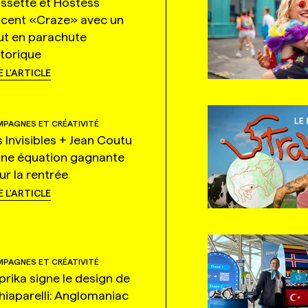
ssette et Hostess
ncent «Craze» avec un
ut en parachute
storique
E L'ARTICLE
PAGNES ET CRÉATIVITÉ
s Invisibles + Jean Coutu
une équation gagnante
ur la rentrée
E L'ARTICLE
PAGNES ET CRÉATIVITÉ
prika signe le design de
hiaparelli: Anglomaniac