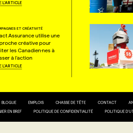
E L'ARTICLE
PAGNES ET CRÉATIVITÉ
tact Assurance utilise une
proche créative pour
citer les Canadien·nes à
ser à l'action
E L'ARTICLE
BLOGUE
EMPLOIS
CHASSE DE TÊTE
CONTACT
A
IER EN BREF
POLITIQUE DE CONFIDENTIALITÉ
POLITIQUE D’U