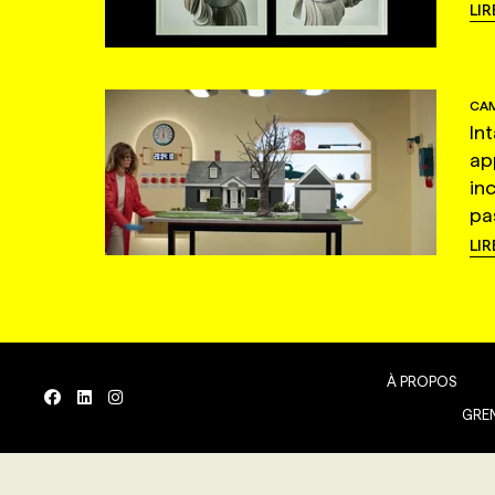
LIR
CAM
In
ap
in
pas
LIR
À PROPOS
GREN