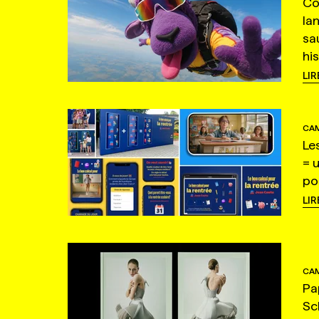
Co
la
sa
hi
LIR
CAM
Le
= 
po
LIR
CAM
Pa
Sc