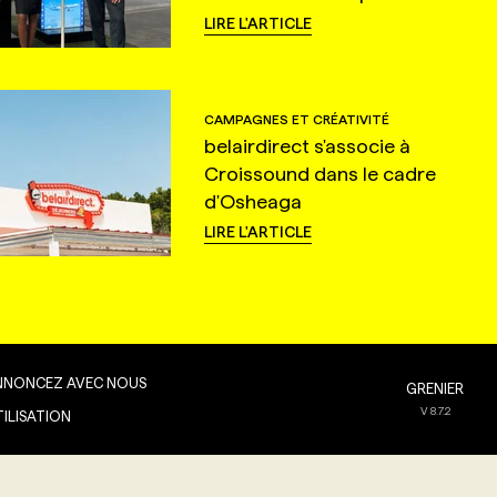
LIRE L'ARTICLE
CAMPAGNES ET CRÉATIVITÉ
belairdirect s'associe à
Croissound dans le cadre
d'Osheaga
LIRE L'ARTICLE
NNONCEZ AVEC NOUS
GRENIER
V
8.7.2
TILISATION