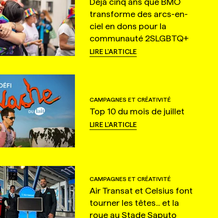
Déjà cinq ans que BMO
transforme des arcs-en-
ciel en dons pour la
communauté 2SLGBTQ+
LIRE L'ARTICLE
CAMPAGNES ET CRÉATIVITÉ
Top 10 du mois de juillet
LIRE L'ARTICLE
CAMPAGNES ET CRÉATIVITÉ
Air Transat et Celsius font
tourner les têtes... et la
roue au Stade Saputo