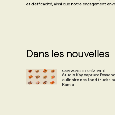
et d’efficacité, ainsi que notre engagement env
NOS TARIFS
ANNONCEZ AVEC NOUS
PROGRAMMES DE SUBVENTIONS
FAQ
Dans les nouvelles
ANNONCEZ AVEC NOUS
CAMPAGNES ET CRÉATIVITÉ
Studio Kay capture l'essen
culinaire des food trucks 
Kamio