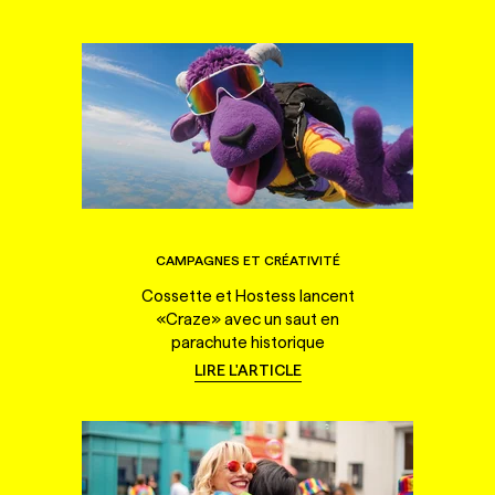
CAMPAGNES ET CRÉATIVITÉ
Cossette et Hostess lancent
«Craze» avec un saut en
parachute historique
LIRE L'ARTICLE