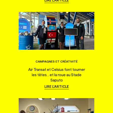
LIRE L'ARTICLE
CAMPAGNES ET CRÉATIVITÉ
Air Transat et Celsius font tourner
les têtes... et la roue au Stade
Saputo
LIRE L'ARTICLE