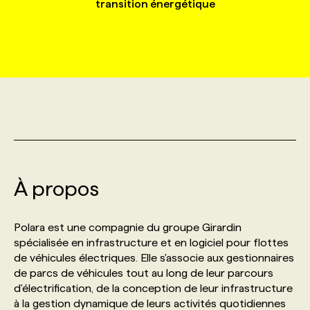
transition énergétique
MARKETING ET COMMUNICATION
NOUVEAUX MANDATS
AFFICHEZ UN POSTE / TARIFS
CANDIDAT
BULLETIN RECRUTEMENT
NOS CONFÉRENCES
FORMATIONS
WEB & MÉDIAS SOCIAUX
VOIR LES OFFRES
AFFAIRES DE L'INDUSTRIE
CONSULTER LA CVTHÈQUE
INFOLETTRE PUBLICITÉ
FAQ
NOS FORMATIONS EN LIGNE
CHASSE DE TÊTE
MARKETING DURABLE
PROFIL CANDIDAT
INITIATIVES NUMÉRIQUES
PROFIL ENTREPRISE
ANNONCEZ AVEC NOUS
ANNONCEZ AVEC NOUS
NOS PARCOURS DE FORMATIONS
SERVICE DE CHASSE DE TÊTE
GEO/SEO
PRIX ET DISTINCTIONS
FAQ
FORMATIONS PERSONNALISÉES
NOS TARIFS
À propos
ÉVÉNEMENTIEL
TENDANCES
ANNONCEZ AVEC NOUS
NOS FORMATEUR‧RICES
NOS EXPERTISES
Polara est une compagnie du groupe Girardin
spécialisée en infrastructure et en logiciel pour flottes
NOS AUTEUR‧RICES
POURQUOI CHOISIR NOS FORMATIONS
FAQ
de véhicules électriques. Elle s'associe aux gestionnaires
de parcs de véhicules tout au long de leur parcours
d'électrification, de la conception de leur infrastructure
NOS TARIFS
ANNONCEZ AVEC NOUS
à la gestion dynamique de leurs activités quotidiennes