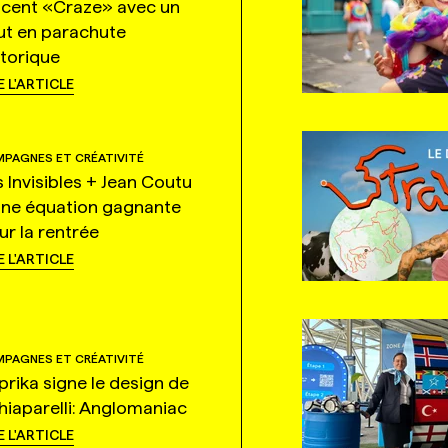
ncent «Craze» avec un
ut en parachute
storique
E L'ARTICLE
PAGNES ET CRÉATIVITÉ
s Invisibles + Jean Coutu
une équation gagnante
ur la rentrée
E L'ARTICLE
PAGNES ET CRÉATIVITÉ
prika signe le design de
hiaparelli: Anglomaniac
E L'ARTICLE