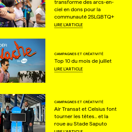
transforme des arcs-en-
ciel en dons pour la
communauté 2SLGBTQ+
LIRE L'ARTICLE
CAMPAGNES ET CRÉATIVITÉ
Top 10 du mois de juillet
LIRE L'ARTICLE
CAMPAGNES ET CRÉATIVITÉ
Air Transat et Celsius font
tourner les têtes... et la
roue au Stade Saputo
LIRE L'ARTICLE