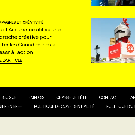
PAGNES ET CRÉATIVITÉ
tact Assurance utilise une
proche créative pour
citer les Canadien·nes à
ser à l'action
E L'ARTICLE
BLOGUE
EMPLOIS
CHASSE DE TÊTE
CONTACT
A
IER EN BREF
POLITIQUE DE CONFIDENTIALITÉ
POLITIQUE D’U