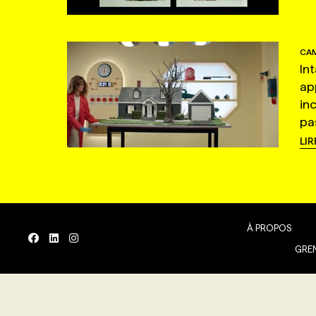
CAM
In
ap
in
pas
LIR
À PROPOS
GREN