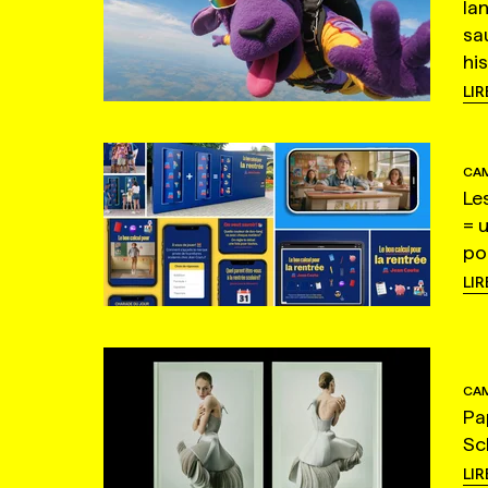
la
sa
hi
LIR
CAM
Le
= 
po
LIR
CAM
Pa
Sc
LIR