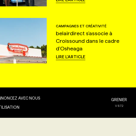
CAMPAGNES ET CRÉATIVITÉ
belairdirect s'associe à
Croissound dans le cadre
d'Osheaga
LIRE L'ARTICLE
NNONCEZ AVEC NOUS
GRENIER
V
8.7.2
TILISATION