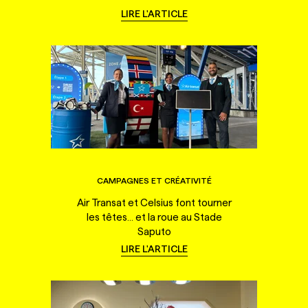
LIRE L'ARTICLE
CAMPAGNES ET CRÉATIVITÉ
Air Transat et Celsius font tourner
les têtes... et la roue au Stade
Saputo
LIRE L'ARTICLE