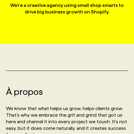
We’re a creative agency using small shop smarts to
drive big business growth on Shopify.
MARKETING ET COMMUNICATION
NOUVEAUX MANDATS
AFFICHEZ UN POSTE / TARIFS
CANDIDAT
BULLETIN RECRUTEMENT
NOS CONFÉRENCES
FORMATIONS
WEB & MÉDIAS SOCIAUX
VOIR LES OFFRES
AFFAIRES DE L'INDUSTRIE
CONSULTER LA CVTHÈQUE
INFOLETTRE PUBLICITÉ
FAQ
NOS FORMATIONS EN LIGNE
CHASSE DE TÊTE
MARKETING DURABLE
PROFIL CANDIDAT
INITIATIVES NUMÉRIQUES
PROFIL ENTREPRISE
ANNONCEZ AVEC NOUS
ANNONCEZ AVEC NOUS
NOS PARCOURS DE FORMATIONS
SERVICE DE CHASSE DE TÊTE
GEO/SEO
PRIX ET DISTINCTIONS
FAQ
FORMATIONS PERSONNALISÉES
NOS TARIFS
À propos
ÉVÉNEMENTIEL
TENDANCES
ANNONCEZ AVEC NOUS
NOS FORMATEUR‧RICES
NOS EXPERTISES
We know that what helps us grow, helps clients grow.
NOS AUTEUR‧RICES
POURQUOI CHOISIR NOS FORMATIONS
FAQ
That’s why we embrace the grit and grind that got us
here and channel it into every project we touch. It’s not
easy, but it does come naturally, and it creates success
NOS TARIFS
ANNONCEZ AVEC NOUS