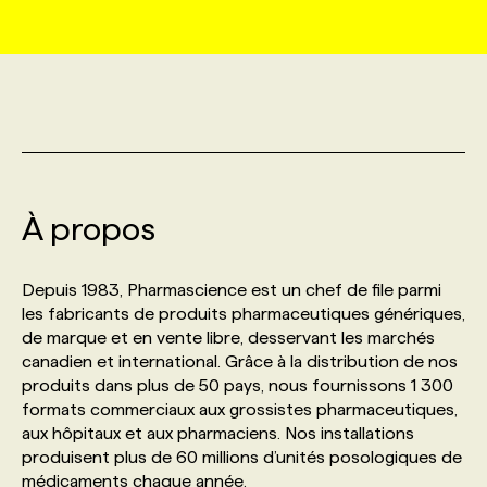
MARKETING ET COMMUNICATION
NOUVEAUX MANDATS
AFFICHEZ UN POSTE / TARIFS
CANDIDAT
BULLETIN RECRUTEMENT
NOS CONFÉRENCES
FORMATIONS
WEB & MÉDIAS SOCIAUX
VOIR LES OFFRES
AFFAIRES DE L'INDUSTRIE
CONSULTER LA CVTHÈQUE
INFOLETTRE PUBLICITÉ
FAQ
NOS FORMATIONS EN LIGNE
CHASSE DE TÊTE
MARKETING DURABLE
PROFIL CANDIDAT
INITIATIVES NUMÉRIQUES
PROFIL ENTREPRISE
ANNONCEZ AVEC NOUS
ANNONCEZ AVEC NOUS
NOS PARCOURS DE FORMATIONS
SERVICE DE CHASSE DE TÊTE
À propos
GEO/SEO
PRIX ET DISTINCTIONS
FAQ
FORMATIONS PERSONNALISÉES
NOS TARIFS
Depuis 1983, Pharmascience est un chef de file parmi
les fabricants de produits pharmaceutiques génériques,
ÉVÉNEMENTIEL
TENDANCES
ANNONCEZ AVEC NOUS
NOS FORMATEUR‧RICES
NOS EXPERTISES
de marque et en vente libre, desservant les marchés
canadien et international. Grâce à la distribution de nos
produits dans plus de 50 pays, nous fournissons 1 300
NOS AUTEUR‧RICES
POURQUOI CHOISIR NOS FORMATIONS
FAQ
formats commerciaux aux grossistes pharmaceutiques,
aux hôpitaux et aux pharmaciens. Nos installations
produisent plus de 60 millions d’unités posologiques de
NOS TARIFS
ANNONCEZ AVEC NOUS
médicaments chaque année.