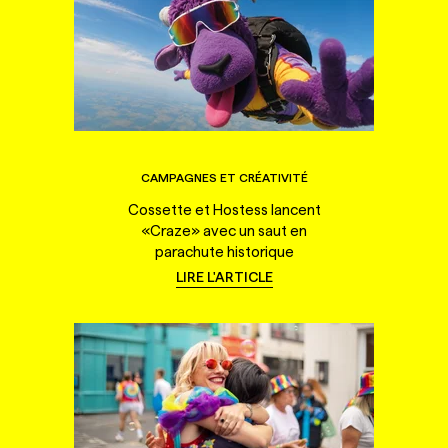
CAMPAGNES ET CRÉATIVITÉ
Cossette et Hostess lancent
«Craze» avec un saut en
parachute historique
LIRE L'ARTICLE