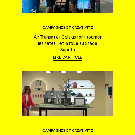
CAMPAGNES ET CRÉATIVITÉ
Air Transat et Celsius font tourner
les têtes... et la roue au Stade
Saputo
LIRE L'ARTICLE
CAMPAGNES ET CRÉATIVITÉ