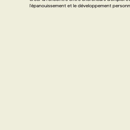
l’épanouissement et le développement personn
NOS TARIFS
ANNONCEZ AVEC NOUS
PROGRAMMES DE SUBVENTIONS
FAQ
ANNONCEZ AVEC NOUS