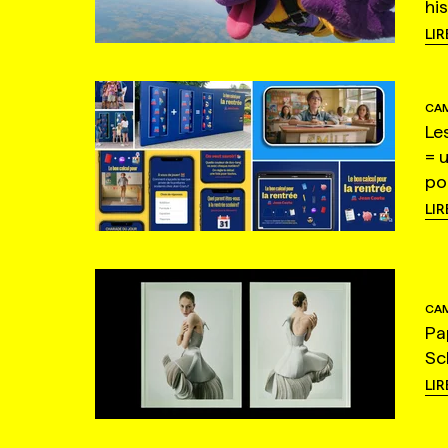
hi
LIR
CAM
Le
= 
po
LIR
CAM
Pa
Sc
LIR