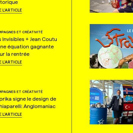
storique
E L'ARTICLE
PAGNES ET CRÉATIVITÉ
s Invisibles + Jean Coutu
une équation gagnante
ur la rentrée
E L'ARTICLE
PAGNES ET CRÉATIVITÉ
prika signe le design de
hiaparelli: Anglomaniac
E L'ARTICLE