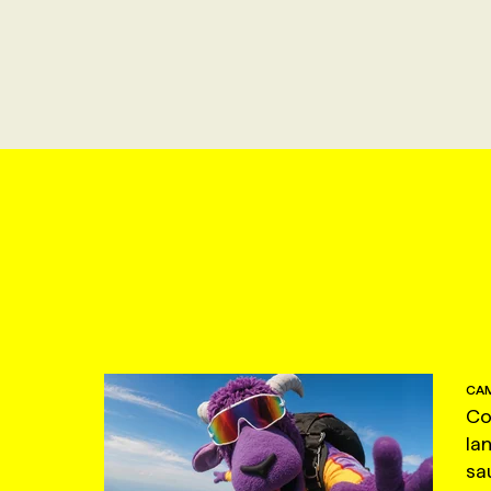
CAM
Co
la
sa