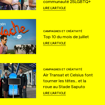
communauté 2SLGBTQ+
LIRE L'ARTICLE
CAMPAGNES ET CRÉATIVITÉ
Top 10 du mois de juillet
LIRE L'ARTICLE
CAMPAGNES ET CRÉATIVITÉ
Air Transat et Celsius font
tourner les têtes... et la
roue au Stade Saputo
LIRE L'ARTICLE