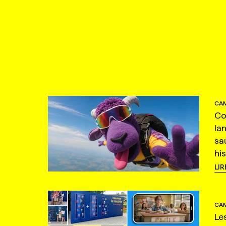
CAM
Co
la
sa
hi
LIR
CAM
Le