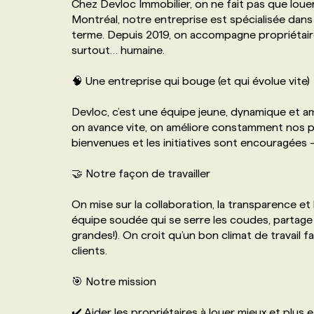
Chez Devloc Immobilier, on ne fait pas que loue
NOS TARIFS
ANNONCEZ AVEC NOUS
Montréal, notre entreprise est spécialisée dans 
terme. Depuis 2019, on accompagne propriétair
surtout… humaine.
PROGRAMMES DE SUBVENTIONS
🧠 Une entreprise qui bouge (et qui évolue vite)
FAQ
Devloc, c’est une équipe jeune, dynamique et am
on avance vite, on améliore constamment nos pro
bienvenues et les initiatives sont encouragées 
ANNONCEZ AVEC NOUS
🤝 Notre façon de travailler
On mise sur la collaboration, la transparence et l
équipe soudée qui se serre les coudes, partage 
grandes!). On croit qu’un bon climat de travail f
clients.
🎯 Notre mission
✔️ Aider les propriétaires à louer mieux et plus