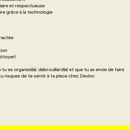
claire et respectueuse
ère grâce à la technologie
ractée
tion
côtoyer)
u es organisé(e), débrouillard(e) et que tu as envie de faire
u risques de te sentir à ta place chez Devloc.