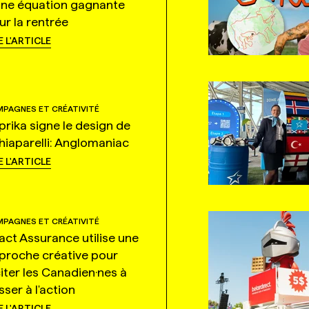
une équation gagnante
ur la rentrée
E L'ARTICLE
PAGNES ET CRÉATIVITÉ
prika signe le design de
hiaparelli: Anglomaniac
E L'ARTICLE
PAGNES ET CRÉATIVITÉ
tact Assurance utilise une
proche créative pour
citer les Canadien·nes à
ser à l'action
E L'ARTICLE