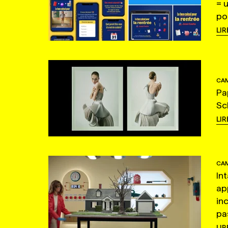
= 
po
LIR
CAM
Pa
Sc
LIR
CAM
In
ap
in
pas
LIR