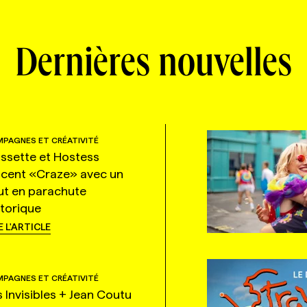
Dernières nouvelles
PAGNES ET CRÉATIVITÉ
ssette et Hostess
ncent «Craze» avec un
ut en parachute
storique
E L'ARTICLE
PAGNES ET CRÉATIVITÉ
s Invisibles + Jean Coutu