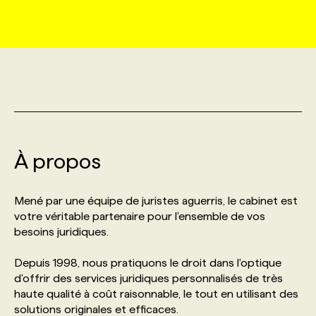
MARKETING ET COMMUNICATION
NOUVEAUX MANDATS
AFFICHEZ UN POSTE / TARIFS
CANDIDAT
BULLETIN RECRUTEMENT
NOS CONFÉRENCES
FORMATIONS
WEB & MÉDIAS SOCIAUX
VOIR LES OFFRES
AFFAIRES DE L'INDUSTRIE
CONSULTER LA CVTHÈQUE
INFOLETTRE PUBLICITÉ
FAQ
NOS FORMATIONS EN LIGNE
CHASSE DE TÊTE
MARKETING DURABLE
PROFIL CANDIDAT
INITIATIVES NUMÉRIQUES
PROFIL ENTREPRISE
ANNONCEZ AVEC NOUS
ANNONCEZ AVEC NOUS
NOS PARCOURS DE FORMATIONS
SERVICE DE CHASSE DE TÊTE
À propos
GEO/SEO
PRIX ET DISTINCTIONS
FAQ
FORMATIONS PERSONNALISÉES
NOS TARIFS
Mené par une équipe de juristes aguerris, le cabinet est
ÉVÉNEMENTIEL
TENDANCES
ANNONCEZ AVEC NOUS
votre véritable partenaire pour l'ensemble de vos
NOS FORMATEUR‧RICES
NOS EXPERTISES
besoins juridiques.
NOS AUTEUR‧RICES
POURQUOI CHOISIR NOS FORMATIONS
FAQ
Depuis 1998, nous pratiquons le droit dans l'optique
d'offrir des services juridiques personnalisés de très
haute qualité à coût raisonnable, le tout en utilisant des
NOS TARIFS
ANNONCEZ AVEC NOUS
solutions originales et efficaces.