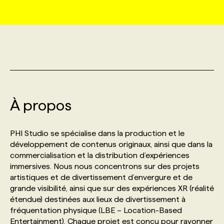
MARKETING ET COMMUNICATION
NOUVEAUX MANDATS
AFFICHEZ UN POSTE / TARIFS
CANDIDAT
BULLETIN RECRUTEMENT
NOS CONFÉRENCES
FORMATIONS
WEB & MÉDIAS SOCIAUX
VOIR LES OFFRES
AFFAIRES DE L'INDUSTRIE
CONSULTER LA CVTHÈQUE
INFOLETTRE PUBLICITÉ
FAQ
NOS FORMATIONS EN LIGNE
CHASSE DE TÊTE
MARKETING DURABLE
PROFIL CANDIDAT
INITIATIVES NUMÉRIQUES
PROFIL ENTREPRISE
ANNONCEZ AVEC NOUS
ANNONCEZ AVEC NOUS
NOS PARCOURS DE FORMATIONS
SERVICE DE CHASSE DE TÊTE
À propos
GEO/SEO
PRIX ET DISTINCTIONS
FAQ
FORMATIONS PERSONNALISÉES
NOS TARIFS
PHI Studio se spécialise dans la production et le
développement de contenus originaux, ainsi que dans la
ÉVÉNEMENTIEL
TENDANCES
ANNONCEZ AVEC NOUS
NOS FORMATEUR‧RICES
NOS EXPERTISES
commercialisation et la distribution d’expériences
immersives. Nous nous concentrons sur des projets
artistiques et de divertissement d’envergure et de
NOS AUTEUR‧RICES
POURQUOI CHOISIR NOS FORMATIONS
FAQ
grande visibilité, ainsi que sur des expériences XR (réalité
étendue) destinées aux lieux de divertissement à
fréquentation physique (LBE – Location-Based
NOS TARIFS
ANNONCEZ AVEC NOUS
Entertainment). Chaque projet est conçu pour rayonner