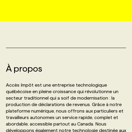
MARKETING ET COMMUNICATION
NOUVEAUX MANDATS
AFFICHEZ UN POSTE / TARIFS
CANDIDAT
BULLETIN RECRUTEMENT
NOS CONFÉRENCES
FORMATIONS
WEB & MÉDIAS SOCIAUX
VOIR LES OFFRES
AFFAIRES DE L'INDUSTRIE
CONSULTER LA CVTHÈQUE
INFOLETTRE PUBLICITÉ
FAQ
NOS FORMATIONS EN LIGNE
CHASSE DE TÊTE
MARKETING DURABLE
PROFIL CANDIDAT
INITIATIVES NUMÉRIQUES
PROFIL ENTREPRISE
ANNONCEZ AVEC NOUS
ANNONCEZ AVEC NOUS
NOS PARCOURS DE FORMATIONS
SERVICE DE CHASSE DE TÊTE
À propos
GEO/SEO
PRIX ET DISTINCTIONS
FAQ
FORMATIONS PERSONNALISÉES
NOS TARIFS
Accès Impôt est une entreprise technologique
ÉVÉNEMENTIEL
TENDANCES
ANNONCEZ AVEC NOUS
NOS FORMATEUR‧RICES
NOS EXPERTISES
québécoise en pleine croissance qui révolutionne un
secteur traditionnel qui a soif de modernisation : la
production de déclarations de revenus. Grâce à notre
NOS AUTEUR‧RICES
POURQUOI CHOISIR NOS FORMATIONS
FAQ
plateforme numérique, nous offrons aux particuliers et
travailleurs autonomes un service rapide, complet et
abordable, accessible partout au Canada. Nous
NOS TARIFS
ANNONCEZ AVEC NOUS
développons également notre technologie destinée aux