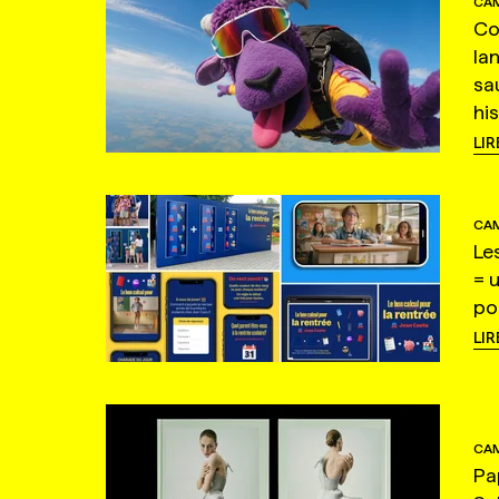
CAM
Co
la
sa
hi
LIR
CAM
Le
= 
po
LIR
CAM
Pa