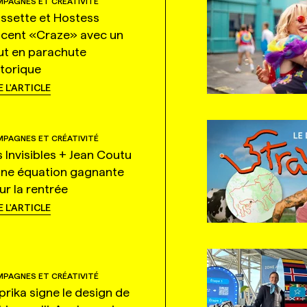
PAGNES ET CRÉATIVITÉ
ssette et Hostess
ncent «Craze» avec un
ut en parachute
storique
E L'ARTICLE
PAGNES ET CRÉATIVITÉ
s Invisibles + Jean Coutu
une équation gagnante
ur la rentrée
E L'ARTICLE
PAGNES ET CRÉATIVITÉ
prika signe le design de