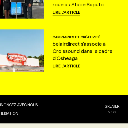
roue au Stade Saputo
LIRE L'ARTICLE
CAMPAGNES ET CRÉATIVITÉ
belairdirect s'associe à
Croissound dans le cadre
d'Osheaga
LIRE L'ARTICLE
NNONCEZ AVEC NOUS
GRENIER
V
8.7.2
TILISATION