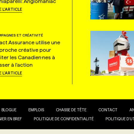
hiaparelli: Anglomaniac
E L'ARTICLE
PAGNES ET CRÉATIVITÉ
tact Assurance utilise une
proche créative pour
citer les Canadien·nes à
ser à l'action
E L'ARTICLE
BLOGUE
EMPLOIS
CHASSE DE TÊTE
CONTACT
A
IER EN BREF
POLITIQUE DE CONFIDENTIALITÉ
POLITIQUE D’U