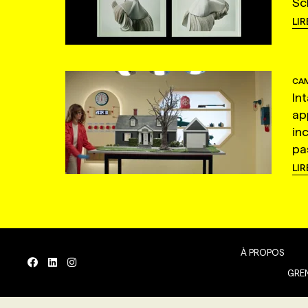
Sc
LIR
CAM
In
ap
in
pas
LIR
À PROPOS
GREN