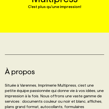
C'est plus qu'une impression!
MARKETING ET COMMUNICATION
NOUVEAUX MANDATS
AFFICHEZ UN POSTE / TARIFS
CANDIDAT
BULLETIN RECRUTEMENT
NOS CONFÉRENCES
FORMATIONS
WEB & MÉDIAS SOCIAUX
VOIR LES OFFRES
AFFAIRES DE L'INDUSTRIE
CONSULTER LA CVTHÈQUE
INFOLETTRE PUBLICITÉ
FAQ
NOS FORMATIONS EN LIGNE
CHASSE DE TÊTE
MARKETING DURABLE
PROFIL CANDIDAT
INITIATIVES NUMÉRIQUES
PROFIL ENTREPRISE
ANNONCEZ AVEC NOUS
ANNONCEZ AVEC NOUS
NOS PARCOURS DE FORMATIONS
SERVICE DE CHASSE DE TÊTE
GEO/SEO
PRIX ET DISTINCTIONS
FAQ
FORMATIONS PERSONNALISÉES
NOS TARIFS
À propos
ÉVÉNEMENTIEL
TENDANCES
ANNONCEZ AVEC NOUS
NOS FORMATEUR‧RICES
NOS EXPERTISES
Située à Varennes, Imprimerie Multipress, c’est une
NOS AUTEUR‧RICES
POURQUOI CHOISIR NOS FORMATIONS
FAQ
petite équipe passionnée qui donne vie à vos idées, une
impression à la fois. Nous offrons une vaste gamme de
services : documents couleur ou noir et blanc, affiches,
NOS TARIFS
ANNONCEZ AVEC NOUS
plans grand format, autocollants, formulaires