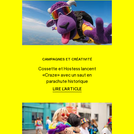
CAMPAGNES ET CRÉATIVITÉ
Cossette et Hostess lancent
«Craze» avec un saut en
parachute historique
LIRE L'ARTICLE