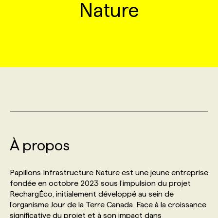
Nature
MARKETING ET COMMUNICATION
NOUVEAUX MANDATS
AFFICHEZ UN POSTE / TARIFS
CANDIDAT
BULLETIN RECRUTEMENT
NOS CONFÉRENCES
FORMATIONS
WEB & MÉDIAS SOCIAUX
VOIR LES OFFRES
AFFAIRES DE L'INDUSTRIE
CONSULTER LA CVTHÈQUE
INFOLETTRE PUBLICITÉ
FAQ
NOS FORMATIONS EN LIGNE
CHASSE DE TÊTE
MARKETING DURABLE
PROFIL CANDIDAT
INITIATIVES NUMÉRIQUES
PROFIL ENTREPRISE
ANNONCEZ AVEC NOUS
ANNONCEZ AVEC NOUS
NOS PARCOURS DE FORMATIONS
SERVICE DE CHASSE DE TÊTE
GEO/SEO
PRIX ET DISTINCTIONS
FAQ
FORMATIONS PERSONNALISÉES
NOS TARIFS
À propos
ÉVÉNEMENTIEL
TENDANCES
ANNONCEZ AVEC NOUS
NOS FORMATEUR‧RICES
NOS EXPERTISES
Papillons Infrastructure Nature est une jeune entreprise
NOS AUTEUR‧RICES
POURQUOI CHOISIR NOS FORMATIONS
FAQ
fondée en octobre 2023 sous l’impulsion du projet
RechargÉco, initialement développé au sein de
l’organisme Jour de la Terre Canada. Face à la croissance
NOS TARIFS
ANNONCEZ AVEC NOUS
significative du projet et à son impact dans