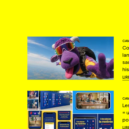
CAM
Co
la
sa
hi
LIR
CAM
Le
= 
po
LIR