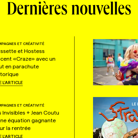
Dernières nouvelles
PAGNES ET CRÉATIVITÉ
ssette et Hostess
ncent «Craze» avec un
ut en parachute
storique
E L'ARTICLE
PAGNES ET CRÉATIVITÉ
s Invisibles + Jean Coutu
une équation gagnante
ur la rentrée
E L'ARTICLE