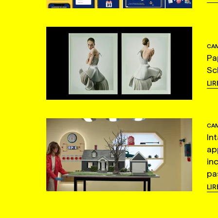
CAM
Pa
Sc
LIR
CAM
In
ap
in
pas
LIR