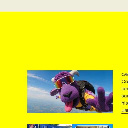
CAM
Co
la
sa
hi
LIR