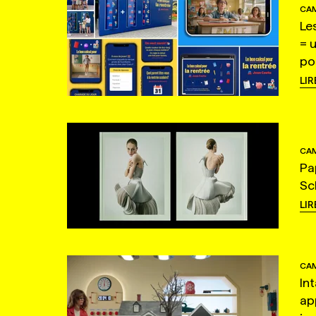
CAM
Le
= 
po
LIR
CAM
Pa
Sc
LIR
CAM
In
ap