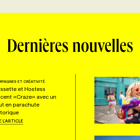
Dernières nouvelles
PAGNES ET CRÉATIVITÉ
ssette et Hostess
ncent «Craze» avec un
ut en parachute
storique
E L'ARTICLE