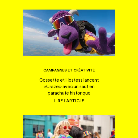
CAMPAGNES ET CRÉATIVITÉ
Cossette et Hostess lancent
«Craze» avec un saut en
parachute historique
LIRE L'ARTICLE