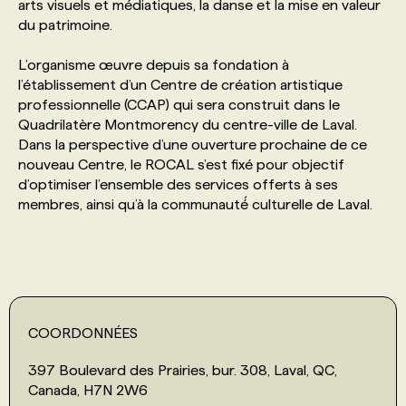
arts visuels et médiatiques, la danse et la mise en valeur
du patrimoine.
PROGRAMMES DE SUBVENTIONS
L’organisme œuvre depuis sa fondation à
l’établissement d’un Centre de création artistique
FAQ
professionnelle (CCAP) qui sera construit dans le
Quadrilatère Montmorency du centre-ville de Laval.
Dans la perspective d’une ouverture prochaine de ce
ANNONCEZ AVEC NOUS
nouveau Centre, le ROCAL s’est fixé pour objectif
d’optimiser l’ensemble des services offerts à ses
membres, ainsi qu’à la communauté́ culturelle de Laval.
COORDONNÉES
397 Boulevard des Prairies, bur. 308, Laval, QC,
Canada, H7N 2W6