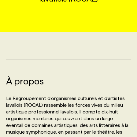
MARKETING ET COMMUNICATION
NOUVEAUX MANDATS
AFFICHEZ UN POSTE / TARIFS
CANDIDAT
BULLETIN RECRUTEMENT
NOS CONFÉRENCES
FORMATIONS
WEB & MÉDIAS SOCIAUX
VOIR LES OFFRES
AFFAIRES DE L'INDUSTRIE
CONSULTER LA CVTHÈQUE
INFOLETTRE PUBLICITÉ
FAQ
NOS FORMATIONS EN LIGNE
CHASSE DE TÊTE
MARKETING DURABLE
PROFIL CANDIDAT
INITIATIVES NUMÉRIQUES
PROFIL ENTREPRISE
ANNONCEZ AVEC NOUS
ANNONCEZ AVEC NOUS
NOS PARCOURS DE FORMATIONS
SERVICE DE CHASSE DE TÊTE
GEO/SEO
PRIX ET DISTINCTIONS
FAQ
FORMATIONS PERSONNALISÉES
NOS TARIFS
À propos
ÉVÉNEMENTIEL
TENDANCES
ANNONCEZ AVEC NOUS
NOS FORMATEUR‧RICES
NOS EXPERTISES
Le Regroupement d’organismes culturels et d’artistes
lavallois (ROCAL) rassemble les forces vives du milieu
artistique professionnel lavallois. Il compte dix-huit
NOS AUTEUR‧RICES
POURQUOI CHOISIR NOS FORMATIONS
FAQ
organismes membres qui œuvrent dans un large
éventail de domaines artistiques, des arts littéraires à la
musique symphonique, en passant par le théâtre, les
NOS TARIFS
ANNONCEZ AVEC NOUS