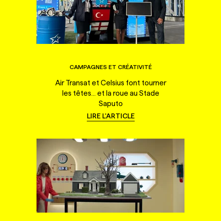
CAMPAGNES ET CRÉATIVITÉ
Air Transat et Celsius font tourner
les têtes... et la roue au Stade
Saputo
LIRE L'ARTICLE