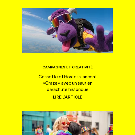
CAMPAGNES ET CRÉATIVITÉ
Cossette et Hostess lancent
«Craze» avec un saut en
parachute historique
LIRE L'ARTICLE