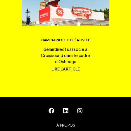
CAMPAGNES ET CRÉATIVITÉ
belairdirect s'associe à
Croissound dans le cadre
d'Osheaga
LIRE L'ARTICLE
À PROPOS