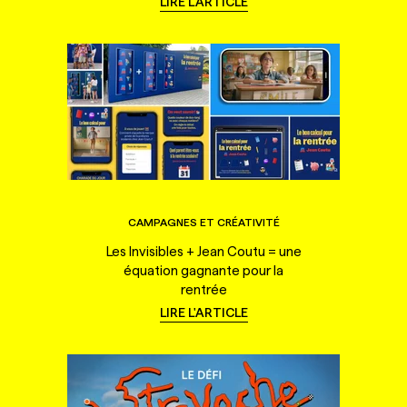
LIRE L'ARTICLE
CAMPAGNES ET CRÉATIVITÉ
Les Invisibles + Jean Coutu = une
équation gagnante pour la
rentrée
LIRE L'ARTICLE