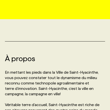
MARKETING ET COMMUNICATION
NOUVEAUX MANDATS
AFFICHEZ UN POSTE / TARIFS
CANDIDAT
BULLETIN RECRUTEMENT
NOS CONFÉRENCES
FORMATIONS
WEB & MÉDIAS SOCIAUX
VOIR LES OFFRES
AFFAIRES DE L'INDUSTRIE
CONSULTER LA CVTHÈQUE
INFOLETTRE PUBLICITÉ
FAQ
NOS FORMATIONS EN LIGNE
CHASSE DE TÊTE
MARKETING DURABLE
PROFIL CANDIDAT
INITIATIVES NUMÉRIQUES
PROFIL ENTREPRISE
ANNONCEZ AVEC NOUS
ANNONCEZ AVEC NOUS
NOS PARCOURS DE FORMATIONS
SERVICE DE CHASSE DE TÊTE
À propos
GEO/SEO
PRIX ET DISTINCTIONS
FAQ
FORMATIONS PERSONNALISÉES
NOS TARIFS
En mettant les pieds dans la Ville de Saint-Hyacinthe,
ÉVÉNEMENTIEL
TENDANCES
ANNONCEZ AVEC NOUS
NOS FORMATEUR‧RICES
NOS EXPERTISES
vous pouvez constater tout le dynamisme du milieu
reconnu comme technopole agroalimentaire et
terre d’innovation. Saint-Hyacinthe, c’est la ville en
NOS AUTEUR‧RICES
POURQUOI CHOISIR NOS FORMATIONS
FAQ
campagne, la campagne en ville!
Véritable terre d’accueil, Saint-Hyacinthe est riche de
NOS TARIFS
ANNONCEZ AVEC NOUS