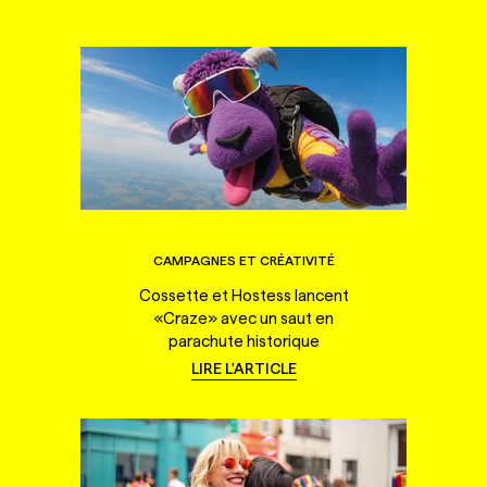
CAMPAGNES ET CRÉATIVITÉ
Cossette et Hostess lancent
«Craze» avec un saut en
parachute historique
LIRE L'ARTICLE