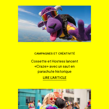
CAMPAGNES ET CRÉATIVITÉ
Cossette et Hostess lancent
«Craze» avec un saut en
parachute historique
LIRE L'ARTICLE