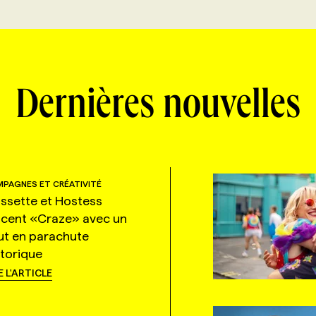
Dernières nouvelles
PAGNES ET CRÉATIVITÉ
ssette et Hostess
ncent «Craze» avec un
ut en parachute
storique
E L'ARTICLE