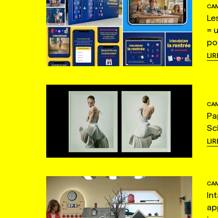
CAM
Le
= 
po
LIR
CAM
Pa
Sc
LIR
CAM
In
ap