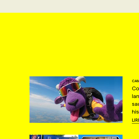
CAM
Co
la
sa
hi
LIR