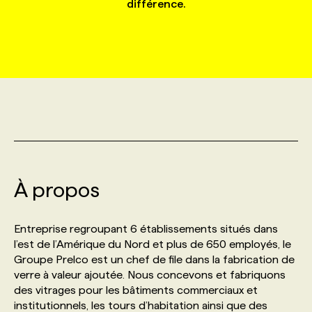
différence.
MARKETING ET COMMUNICATION
NOUVEAUX MANDATS
AFFICHEZ UN POSTE / TARIFS
CANDIDAT
BULLETIN RECRUTEMENT
NOS CONFÉRENCES
FORMATIONS
WEB & MÉDIAS SOCIAUX
VOIR LES OFFRES
AFFAIRES DE L'INDUSTRIE
CONSULTER LA CVTHÈQUE
INFOLETTRE PUBLICITÉ
FAQ
NOS FORMATIONS EN LIGNE
CHASSE DE TÊTE
MARKETING DURABLE
PROFIL CANDIDAT
INITIATIVES NUMÉRIQUES
PROFIL ENTREPRISE
ANNONCEZ AVEC NOUS
ANNONCEZ AVEC NOUS
NOS PARCOURS DE FORMATIONS
SERVICE DE CHASSE DE TÊTE
GEO/SEO
PRIX ET DISTINCTIONS
FAQ
FORMATIONS PERSONNALISÉES
NOS TARIFS
À propos
ÉVÉNEMENTIEL
TENDANCES
ANNONCEZ AVEC NOUS
NOS FORMATEUR‧RICES
NOS EXPERTISES
Entreprise regroupant 6 établissements situés dans
l’est de l’Amérique du Nord et plus de 650 employés, le
NOS AUTEUR‧RICES
POURQUOI CHOISIR NOS FORMATIONS
FAQ
Groupe Prelco est un chef de file dans la fabrication de
verre à valeur ajoutée. Nous concevons et fabriquons
des vitrages pour les bâtiments commerciaux et
NOS TARIFS
ANNONCEZ AVEC NOUS
institutionnels, les tours d’habitation ainsi que des