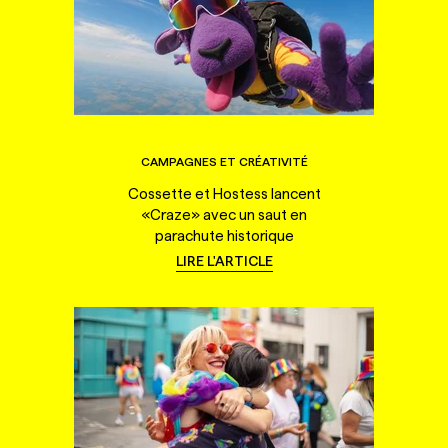
CAMPAGNES ET CRÉATIVITÉ
Cossette et Hostess lancent
«Craze» avec un saut en
parachute historique
LIRE L'ARTICLE